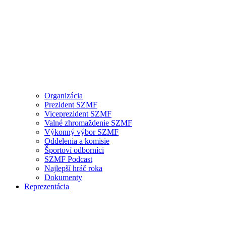
Organizácia
Prezident SZMF
Viceprezident SZMF
Valné zhromaždenie SZMF
Výkonný výbor SZMF
Oddelenia a komisie
Športoví odborníci
SZMF Podcast
Najlepší hráč roka
Dokumenty
Reprezentácia