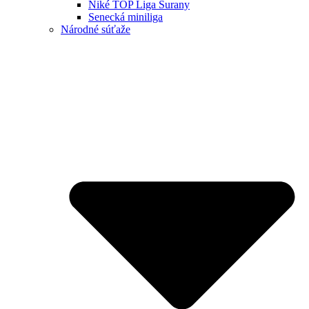
Niké TOP Liga Šurany
Senecká miniliga
Národné súťaže