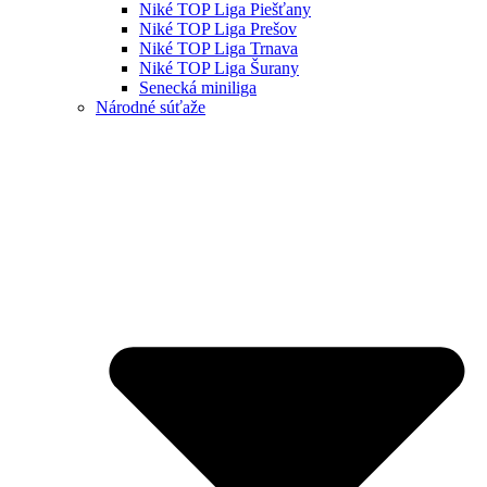
Niké TOP Liga Piešťany
Niké TOP Liga Prešov
Niké TOP Liga Trnava
Niké TOP Liga Šurany
Senecká miniliga
Národné súťaže