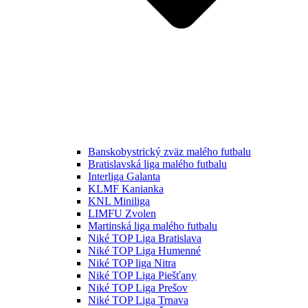
Banskobystrický zväz malého futbalu
Bratislavská liga malého futbalu
Interliga Galanta
KLMF Kanianka
KNL Miniliga
LIMFU Zvolen
Martinská liga malého futbalu
Niké TOP Liga Bratislava
Niké TOP Liga Humenné
Niké TOP liga Nitra
Niké TOP Liga Piešťany
Niké TOP Liga Prešov
Niké TOP Liga Trnava