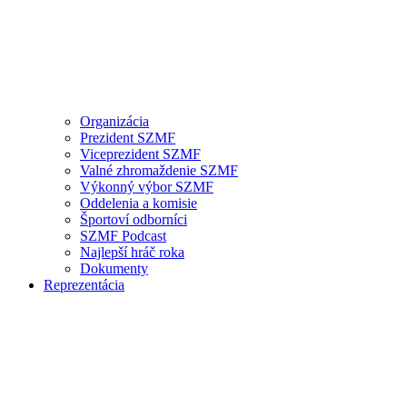
Organizácia
Prezident SZMF
Viceprezident SZMF
Valné zhromaždenie SZMF
Výkonný výbor SZMF
Oddelenia a komisie
Športoví odborníci
SZMF Podcast
Najlepší hráč roka
Dokumenty
Reprezentácia