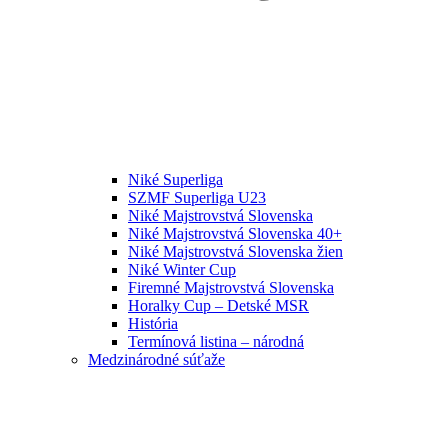
Niké Superliga
SZMF Superliga U23
Niké Majstrovstvá Slovenska
Niké Majstrovstvá Slovenska 40+
Niké Majstrovstvá Slovenska žien
Niké Winter Cup
Firemné Majstrovstvá Slovenska
Horalky Cup – Detské MSR
História
Termínová listina – národná
Medzinárodné súťaže