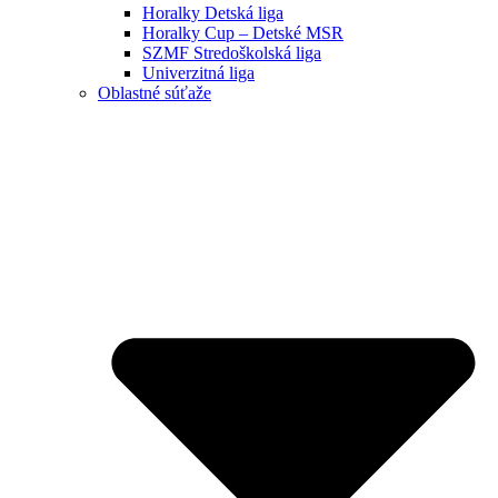
Horalky Detská liga
Horalky Cup – Detské MSR
SZMF Stredoškolská liga
Univerzitná liga
Oblastné súťaže