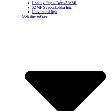
Horalky Cup – Detské MSR
SZMF Stredoškolská liga
Univerzitná liga
Oblastné súťaže