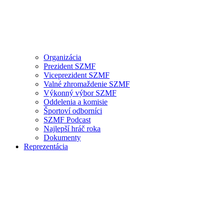
Organizácia
Prezident SZMF
Viceprezident SZMF
Valné zhromaždenie SZMF
Výkonný výbor SZMF
Oddelenia a komisie
Športoví odborníci
SZMF Podcast
Najlepší hráč roka
Dokumenty
Reprezentácia