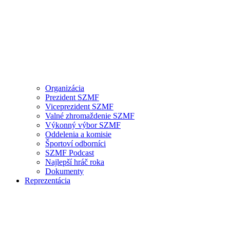
Organizácia
Prezident SZMF
Viceprezident SZMF
Valné zhromaždenie SZMF
Výkonný výbor SZMF
Oddelenia a komisie
Športoví odborníci
SZMF Podcast
Najlepší hráč roka
Dokumenty
Reprezentácia