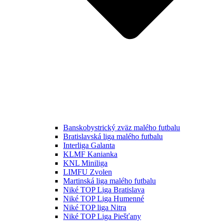
Banskobystrický zväz malého futbalu
Bratislavská liga malého futbalu
Interliga Galanta
KLMF Kanianka
KNL Miniliga
LIMFU Zvolen
Martinská liga malého futbalu
Niké TOP Liga Bratislava
Niké TOP Liga Humenné
Niké TOP liga Nitra
Niké TOP Liga Piešťany