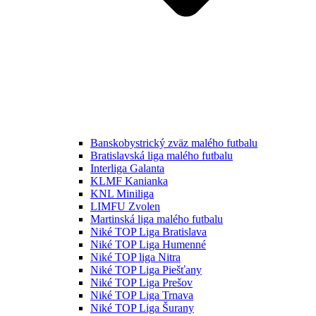
Banskobystrický zväz malého futbalu
Bratislavská liga malého futbalu
Interliga Galanta
KLMF Kanianka
KNL Miniliga
LIMFU Zvolen
Martinská liga malého futbalu
Niké TOP Liga Bratislava
Niké TOP Liga Humenné
Niké TOP liga Nitra
Niké TOP Liga Piešťany
Niké TOP Liga Prešov
Niké TOP Liga Trnava
Niké TOP Liga Šurany