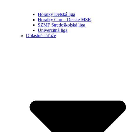
Horalky Detská liga
Horalky Cup – Detské MSR
SZMF Stredoškolská liga
Univerzitná liga
Oblastné súťaže