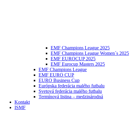
EMF Champions League 2025
EMF Champions League Women´s 2025
EMF EUROCUP 2025
EMF Eurocup Masters 2025
EMF Champions League
EMF EURO CUP
EURO Business Cup
Európska federácia malého futbalu
Svetová federácia malého futbalu
Termínová listina – medzinárodná
Kontakt
ISMF