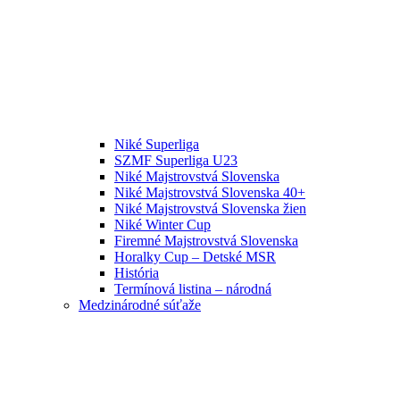
Niké Superliga
SZMF Superliga U23
Niké Majstrovstvá Slovenska
Niké Majstrovstvá Slovenska 40+
Niké Majstrovstvá Slovenska žien
Niké Winter Cup
Firemné Majstrovstvá Slovenska
Horalky Cup – Detské MSR
História
Termínová listina – národná
Medzinárodné súťaže