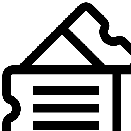
Preskočiť
na
obsah