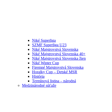
Niké Superliga
SZMF Superliga U23
Niké Majstrovstvá Slovenska
Niké Majstrovstvá Slovenska 40+
Niké Majstrovstvá Slovenska žien
Niké Winter Cup
Firemné Majstrovstvá Slovenska
Horalky Cup – Detské MSR
História
Termínová listina – národná
Medzinárodné súťaže