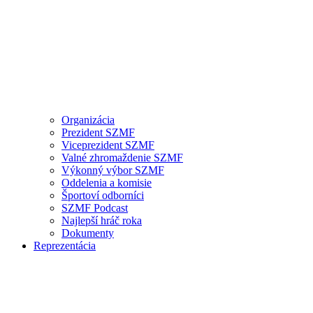
Organizácia
Prezident SZMF
Viceprezident SZMF
Valné zhromaždenie SZMF
Výkonný výbor SZMF
Oddelenia a komisie
Športoví odborníci
SZMF Podcast
Najlepší hráč roka
Dokumenty
Reprezentácia