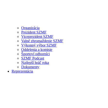
Organizácia
Prezident SZMF
Viceprezident SZMF
Valné zhromaždenie SZMF
Výkonný výbor SZMF
Oddelenia a komisie
Športoví odborníci
SZMF Podcast
Najlepší hráč roka
Dokumenty
Reprezentácia