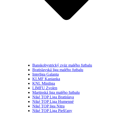
Banskobystrický zväz malého futbalu
Bratislavská liga malého futbalu
Interliga Galanta
KLMF Kanianka
KNL Miniliga
LIMFU Zvolen
Martinská liga malého futbalu
Niké TOP Liga Bratislava
Niké TOP Liga Humenné
Niké TOP liga Nitra
Niké TOP Liga Piešťany