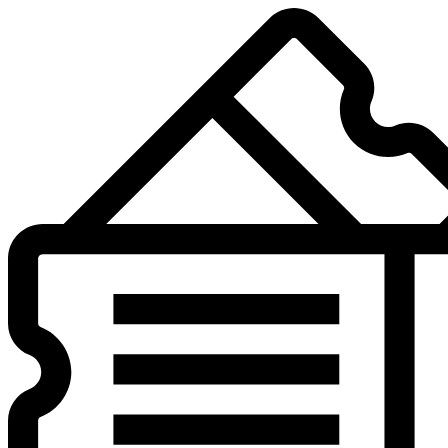
Preskočiť
na
obsah