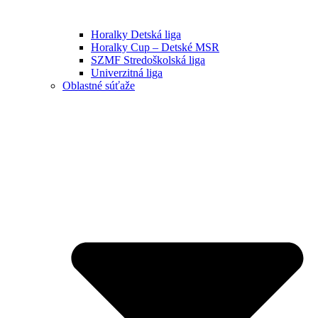
Horalky Detská liga
Horalky Cup – Detské MSR
SZMF Stredoškolská liga
Univerzitná liga
Oblastné súťaže