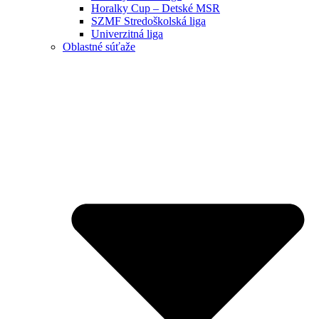
Horalky Cup – Detské MSR
SZMF Stredoškolská liga
Univerzitná liga
Oblastné súťaže