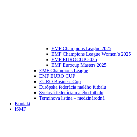
EMF Champions League 2025
EMF Champions League Women´s 2025
EMF EUROCUP 2025
EMF Eurocup Masters 2025
EMF Champions League
EMF EURO CUP
EURO Business Cup
Európska federácia malého futbalu
Svetová federácia malého futbalu
Termínová listina – medzinárodná
Kontakt
ISMF