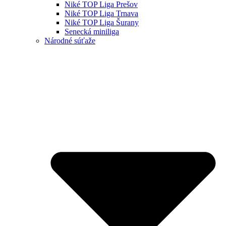
Niké TOP Liga Prešov
Niké TOP Liga Trnava
Niké TOP Liga Šurany
Senecká miniliga
Národné súťaže