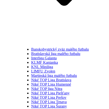
Banskobystrický zväz malého futbalu
Bratislavská liga malého futbalu
Interliga Galanta
KLMF Kanianka
KNL Miniliga
LIMFU Zvolen
Martinská liga malého futbalu
Niké TOP Liga Bratislava
Niké TOP Liga Humenné
Niké TOP liga Nitra
Niké TOP Liga Piešťany
Niké TOP Liga Prešov
Niké TOP Liga Trnava
Niké TOP Liga Šurany