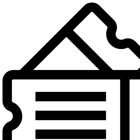
Preskočiť
na
obsah