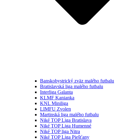
Banskobystrický zväz malého futbalu
Bratislavská liga malého futbalu
Interliga Galanta
KLMF Kanianka
KNL Miniliga
LIMFU Zvolen
Martinská liga malého futbalu
Niké TOP Liga Bratislava
Niké TOP Liga Humenné
Niké TOP liga Nitra
Niké TOP Liga Piešťany