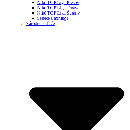
Niké TOP Liga Prešov
Niké TOP Liga Trnava
Niké TOP Liga Šurany
Senecká miniliga
Národné súťaže