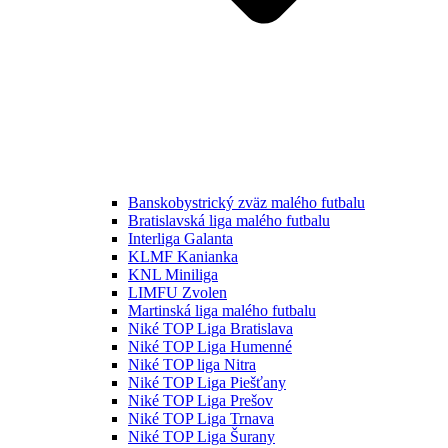
Banskobystrický zväz malého futbalu
Bratislavská liga malého futbalu
Interliga Galanta
KLMF Kanianka
KNL Miniliga
LIMFU Zvolen
Martinská liga malého futbalu
Niké TOP Liga Bratislava
Niké TOP Liga Humenné
Niké TOP liga Nitra
Niké TOP Liga Piešťany
Niké TOP Liga Prešov
Niké TOP Liga Trnava
Niké TOP Liga Šurany