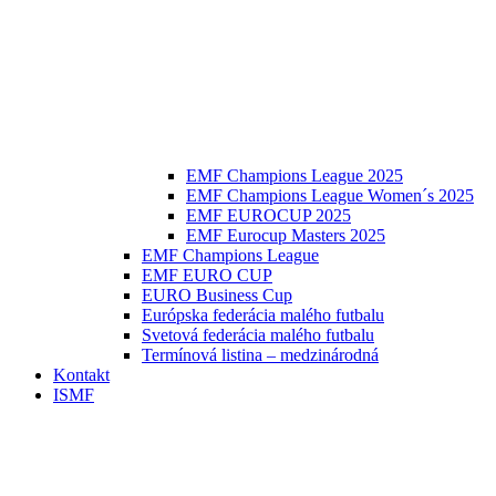
EMF Champions League 2025
EMF Champions League Women´s 2025
EMF EUROCUP 2025
EMF Eurocup Masters 2025
EMF Champions League
EMF EURO CUP
EURO Business Cup
Európska federácia malého futbalu
Svetová federácia malého futbalu
Termínová listina – medzinárodná
Kontakt
ISMF