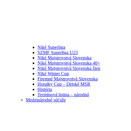
Niké Superliga
SZMF Superliga U23
Niké Majstrovstvá Slovenska
Niké Majstrovstvá Slovenska 40+
Niké Majstrovstvá Slovenska žien
Niké Winter Cup
Firemné Majstrovstvá Slovenska
Horalky Cup – Detské MSR
História
Termínová listina – národná
Medzinárodné súťaže