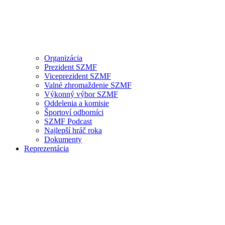
Organizácia
Prezident SZMF
Viceprezident SZMF
Valné zhromaždenie SZMF
Výkonný výbor SZMF
Oddelenia a komisie
Športoví odborníci
SZMF Podcast
Najlepší hráč roka
Dokumenty
Reprezentácia