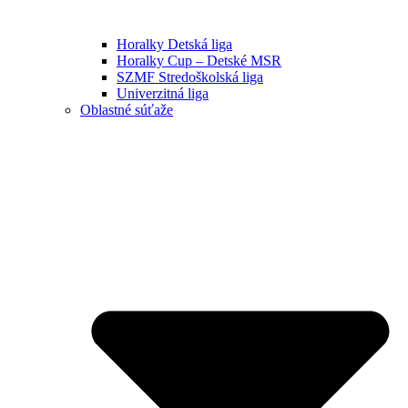
Horalky Detská liga
Horalky Cup – Detské MSR
SZMF Stredoškolská liga
Univerzitná liga
Oblastné súťaže