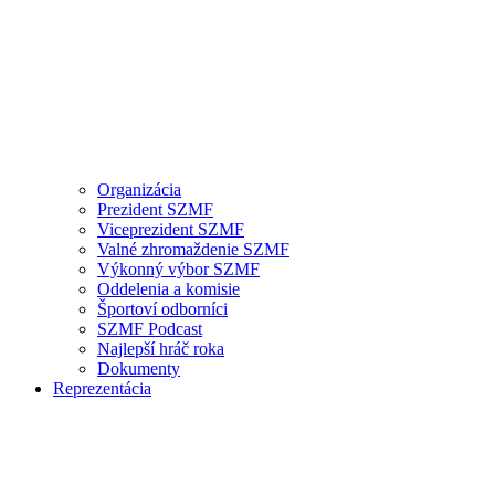
Organizácia
Prezident SZMF
Viceprezident SZMF
Valné zhromaždenie SZMF
Výkonný výbor SZMF
Oddelenia a komisie
Športoví odborníci
SZMF Podcast
Najlepší hráč roka
Dokumenty
Reprezentácia