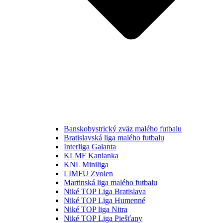
Banskobystrický zväz malého futbalu
Bratislavská liga malého futbalu
Interliga Galanta
KLMF Kanianka
KNL Miniliga
LIMFU Zvolen
Martinská liga malého futbalu
Niké TOP Liga Bratislava
Niké TOP Liga Humenné
Niké TOP liga Nitra
Niké TOP Liga Piešťany