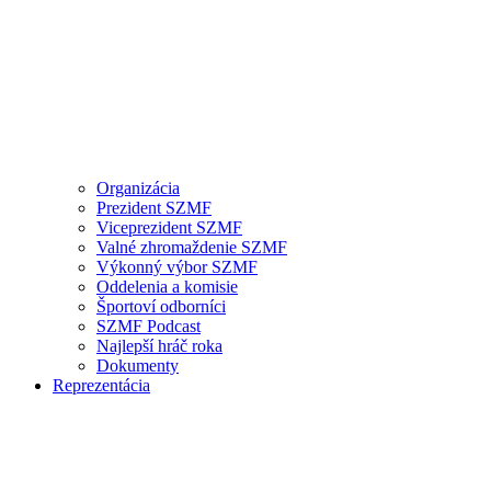
Organizácia
Prezident SZMF
Viceprezident SZMF
Valné zhromaždenie SZMF
Výkonný výbor SZMF
Oddelenia a komisie
Športoví odborníci
SZMF Podcast
Najlepší hráč roka
Dokumenty
Reprezentácia