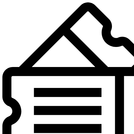
Preskočiť
na
obsah