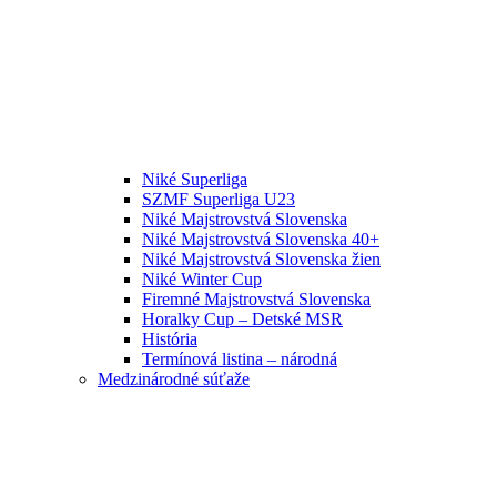
Niké Superliga
SZMF Superliga U23
Niké Majstrovstvá Slovenska
Niké Majstrovstvá Slovenska 40+
Niké Majstrovstvá Slovenska žien
Niké Winter Cup
Firemné Majstrovstvá Slovenska
Horalky Cup – Detské MSR
História
Termínová listina – národná
Medzinárodné súťaže