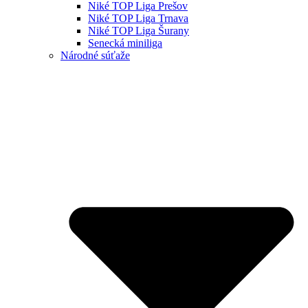
Niké TOP Liga Prešov
Niké TOP Liga Trnava
Niké TOP Liga Šurany
Senecká miniliga
Národné súťaže