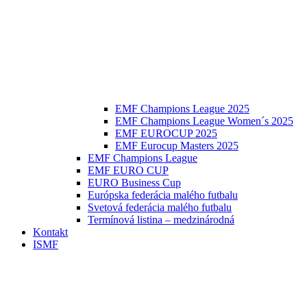
EMF Champions League 2025
EMF Champions League Women´s 2025
EMF EUROCUP 2025
EMF Eurocup Masters 2025
EMF Champions League
EMF EURO CUP
EURO Business Cup
Európska federácia malého futbalu
Svetová federácia malého futbalu
Termínová listina – medzinárodná
Kontakt
ISMF