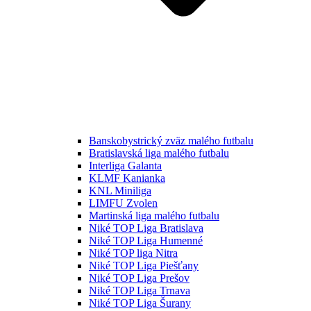
Banskobystrický zväz malého futbalu
Bratislavská liga malého futbalu
Interliga Galanta
KLMF Kanianka
KNL Miniliga
LIMFU Zvolen
Martinská liga malého futbalu
Niké TOP Liga Bratislava
Niké TOP Liga Humenné
Niké TOP liga Nitra
Niké TOP Liga Piešťany
Niké TOP Liga Prešov
Niké TOP Liga Trnava
Niké TOP Liga Šurany