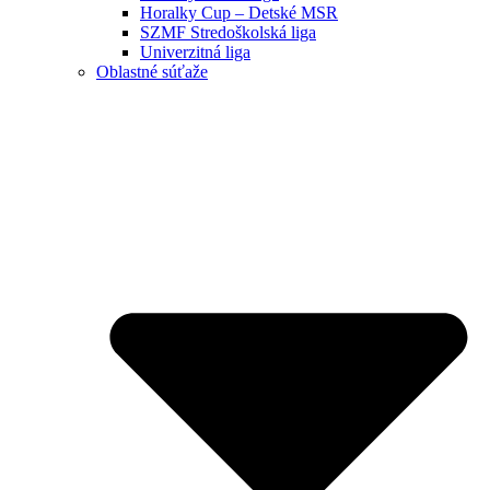
Horalky Cup – Detské MSR
SZMF Stredoškolská liga
Univerzitná liga
Oblastné súťaže