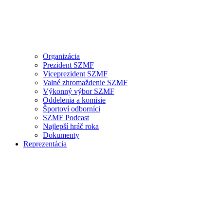
Organizácia
Prezident SZMF
Viceprezident SZMF
Valné zhromaždenie SZMF
Výkonný výbor SZMF
Oddelenia a komisie
Športoví odborníci
SZMF Podcast
Najlepší hráč roka
Dokumenty
Reprezentácia