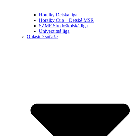
Horalky Detská liga
Horalky Cup – Detské MSR
SZMF Stredoškolská liga
Univerzitná liga
Oblastné súťaže