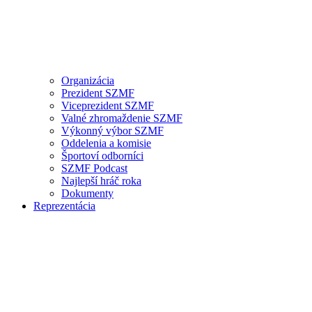
Organizácia
Prezident SZMF
Viceprezident SZMF
Valné zhromaždenie SZMF
Výkonný výbor SZMF
Oddelenia a komisie
Športoví odborníci
SZMF Podcast
Najlepší hráč roka
Dokumenty
Reprezentácia