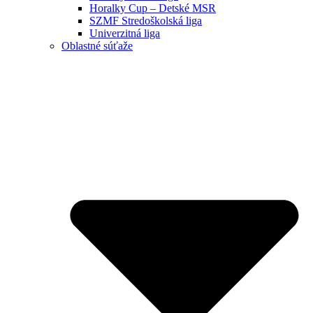
Horalky Cup – Detské MSR
SZMF Stredoškolská liga
Univerzitná liga
Oblastné súťaže