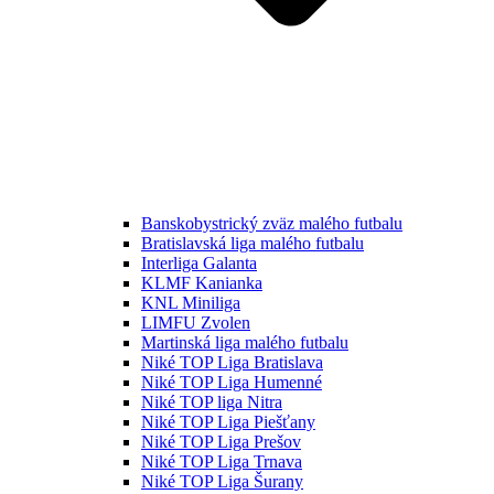
Banskobystrický zväz malého futbalu
Bratislavská liga malého futbalu
Interliga Galanta
KLMF Kanianka
KNL Miniliga
LIMFU Zvolen
Martinská liga malého futbalu
Niké TOP Liga Bratislava
Niké TOP Liga Humenné
Niké TOP liga Nitra
Niké TOP Liga Piešťany
Niké TOP Liga Prešov
Niké TOP Liga Trnava
Niké TOP Liga Šurany