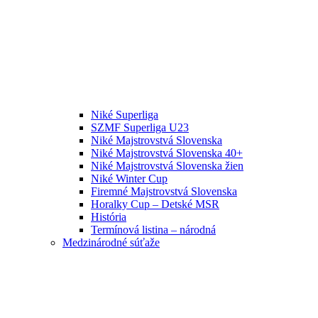
Niké Superliga
SZMF Superliga U23
Niké Majstrovstvá Slovenska
Niké Majstrovstvá Slovenska 40+
Niké Majstrovstvá Slovenska žien
Niké Winter Cup
Firemné Majstrovstvá Slovenska
Horalky Cup – Detské MSR
História
Termínová listina – národná
Medzinárodné súťaže