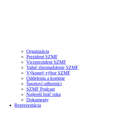
Organizácia
Prezident SZMF
Viceprezident SZMF
Valné zhromaždenie SZMF
Výkonný výbor SZMF
Oddelenia a komisie
Športoví odborníci
SZMF Podcast
Najlepší hráč roka
Dokumenty
Reprezentácia