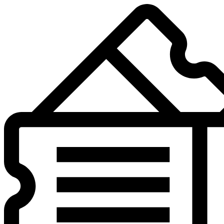
Preskočiť
na
obsah