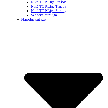
Niké TOP Liga Prešov
Niké TOP Liga Trnava
Niké TOP Liga Šurany
Senecká miniliga
Národné súťaže