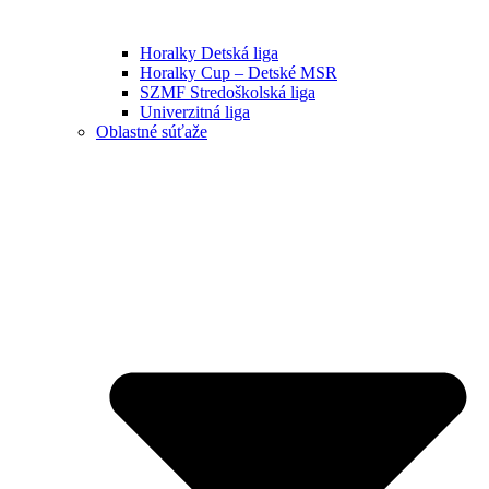
Horalky Detská liga
Horalky Cup – Detské MSR
SZMF Stredoškolská liga
Univerzitná liga
Oblastné súťaže