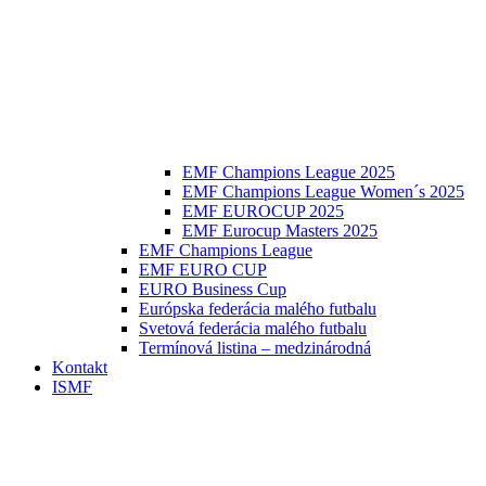
EMF Champions League 2025
EMF Champions League Women´s 2025
EMF EUROCUP 2025
EMF Eurocup Masters 2025
EMF Champions League
EMF EURO CUP
EURO Business Cup
Európska federácia malého futbalu
Svetová federácia malého futbalu
Termínová listina – medzinárodná
Kontakt
ISMF