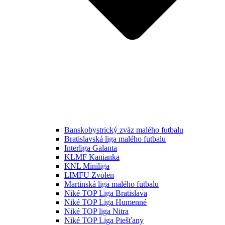
Banskobystrický zväz malého futbalu
Bratislavská liga malého futbalu
Interliga Galanta
KLMF Kanianka
KNL Miniliga
LIMFU Zvolen
Martinská liga malého futbalu
Niké TOP Liga Bratislava
Niké TOP Liga Humenné
Niké TOP liga Nitra
Niké TOP Liga Piešťany