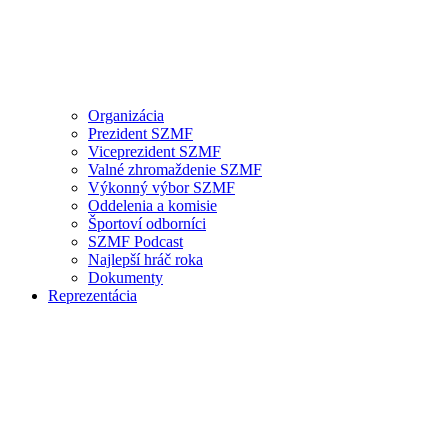
Organizácia
Prezident SZMF
Viceprezident SZMF
Valné zhromaždenie SZMF
Výkonný výbor SZMF
Oddelenia a komisie
Športoví odborníci
SZMF Podcast
Najlepší hráč roka
Dokumenty
Reprezentácia