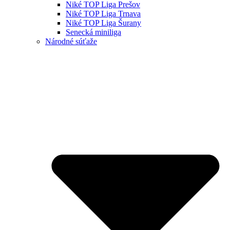
Niké TOP Liga Prešov
Niké TOP Liga Trnava
Niké TOP Liga Šurany
Senecká miniliga
Národné súťaže