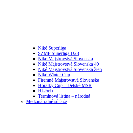
Niké Superliga
SZMF Superliga U23
Niké Majstrovstvá Slovenska
Niké Majstrovstvá Slovenska 40+
Niké Majstrovstvá Slovenska žien
Niké Winter Cup
Firemné Majstrovstvá Slovenska
Horalky Cup – Detské MSR
História
Termínová listina – národná
Medzinárodné súťaže