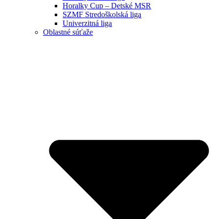
Horalky Cup – Detské MSR
SZMF Stredoškolská liga
Univerzitná liga
Oblastné súťaže