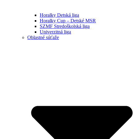
Horalky Detská liga
Horalky Cup – Detské MSR
SZMF Stredoškolská liga
Univerzitná liga
Oblastné súťaže