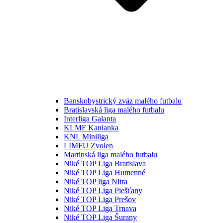
Banskobystrický zväz malého futbalu
Bratislavská liga malého futbalu
Interliga Galanta
KLMF Kanianka
KNL Miniliga
LIMFU Zvolen
Martinská liga malého futbalu
Niké TOP Liga Bratislava
Niké TOP Liga Humenné
Niké TOP liga Nitra
Niké TOP Liga Piešťany
Niké TOP Liga Prešov
Niké TOP Liga Trnava
Niké TOP Liga Šurany