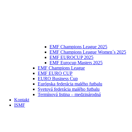
EMF Champions League 2025
EMF Champions League Women´s 2025
EMF EUROCUP 2025
EMF Eurocup Masters 2025
EMF Champions League
EMF EURO CUP
EURO Business Cup
Európska federácia malého futbalu
Svetová federácia malého futbalu
Termínová listina – medzinárodná
Kontakt
ISMF