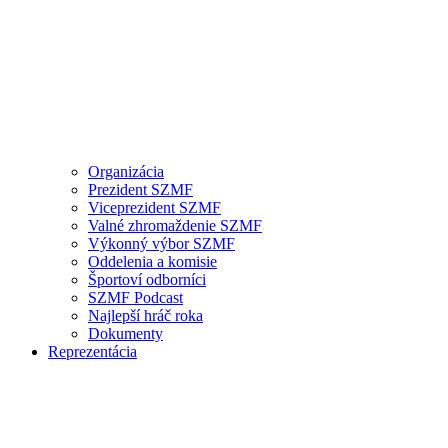
Organizácia
Prezident SZMF
Viceprezident SZMF
Valné zhromaždenie SZMF
Výkonný výbor SZMF
Oddelenia a komisie
Športoví odborníci
SZMF Podcast
Najlepší hráč roka
Dokumenty
Reprezentácia