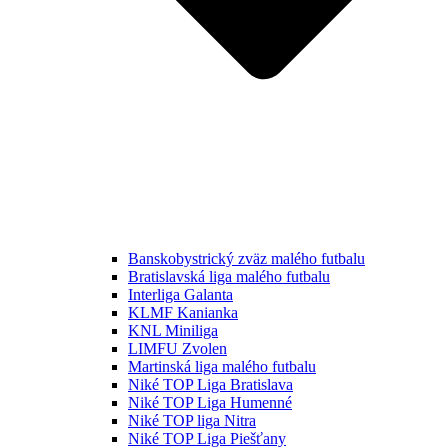
Banskobystrický zväz malého futbalu
Bratislavská liga malého futbalu
Interliga Galanta
KLMF Kanianka
KNL Miniliga
LIMFU Zvolen
Martinská liga malého futbalu
Niké TOP Liga Bratislava
Niké TOP Liga Humenné
Niké TOP liga Nitra
Niké TOP Liga Piešťany