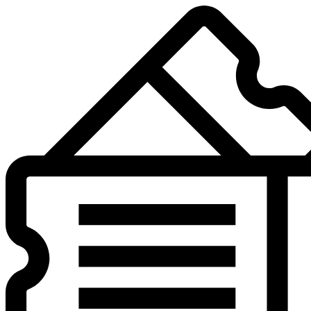
Preskočiť
na
obsah