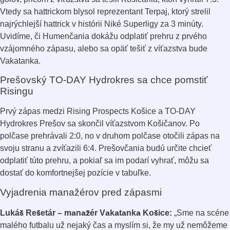
Vtedy sa hattrickom blysol reprezentant Terpaj, ktorý strelil
najrýchlejší hattrick v histórii Niké Superligy za 3 minúty.
Uvidíme, či Humenčania dokážu odplatiť prehru z prvého
vzájomného zápasu, alebo sa opäť tešiť z víťazstva bude
Vakatanka.
Prešovský TO-DAY Hydrokres sa chce pomstiť
Risingu
Prvý zápas medzi Rising Prospects Košice a TO-DAY
Hydrokres Prešov sa skončil víťazstvom Košičanov. Po
polčase prehrávali 2:0, no v druhom polčase otočili zápas na
svoju stranu a zvíťazili 6:4. Prešovčania budú určite chcieť
odplatiť túto prehru, a pokiaľ sa im podarí vyhrať, môžu sa
dostať do komfortnejšej pozície v tabuľke.
Vyjadrenia manažérov pred zápasmi
Lukáš Rešetár – manažér Vakatanka Košice:
„Sme na scéne
malého futbalu už nejaký čas a myslím si, že my už nemôžeme