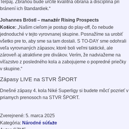
Terpaj. Zbraňou bude určite kvalitná obrana a disciplína pri
bránení ich štandardiek.“
Johannes Bröstl – manažér Rising Prospects
Košice:
„Našim cieľom je postup do play-off, čo nebude
jednoduché v tejto vyrovnanej skupine. Posnažíme sa urobiť
všetko pre to, aby sme sa tam dostali. S TO-DAY sme odohrali
veľa vyrovnaných zápasov, ktoré boli veľmi taktické, ale
zároveň aj atraktívne pre divákov. Verím, že nadviažeme na
víťazstvo z posledného kola a zabojujeme o popredné priečky
v skupine.“
Zápasy LIVE na STVR ŠPORT
Dnešné zápasy 4. kola Niké Superligy si budete môcť pozrieť v
priamych prenosoch na STVR ŠPORT.
Zverejnené: 5. marca 2025
Národné súťaže
Kategória: