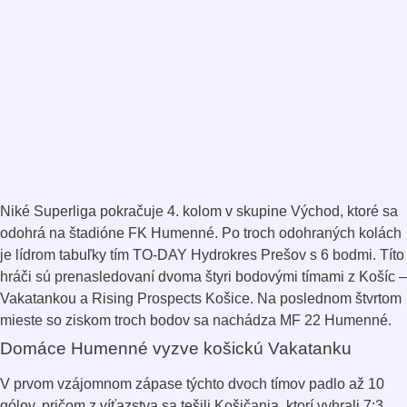
Niké Superliga pokračuje 4. kolom v skupine Východ, ktoré sa
odohrá na štadióne FK Humenné. Po troch odohraných kolách
je lídrom tabuľky tím TO-DAY Hydrokres Prešov s 6 bodmi. Títo
hráči sú prenasledovaní dvoma štyri bodovými tímami z Košíc –
Vakatankou a Rising Prospects Košice. Na poslednom štvrtom
mieste so ziskom troch bodov sa nachádza MF 22 Humenné.
Domáce Humenné vyzve košickú Vakatanku
V prvom vzájomnom zápase týchto dvoch tímov padlo až 10
gólov, pričom z víťazstva sa tešili Košičania, ktorí vyhrali 7:3.