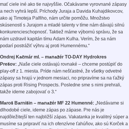
mať ciele iné ako tie najvyššie. Očakávame vyrovnané zápasy
a nech vyhrá lepší. Príchody Juraja a Davida Kuhajdikovcov,
ako aj Timoteja Palfiho, nám určite pomôžu. Množstvo
skúseností s Jurajom a mladé talenty v tíme nám dávajú silnú
konkurencieschopnosť. Taktiež máme výbornú správu, že sa
nám uzdravil kapitán tímu Adam Kulha. Verím, že sa nám
podarí postrážiť výhru aj proti Humennému.“
Ondrej Kačmár ml. – manažér TO-DAY Hydrokres
Prešov:
„Naše ciele ostávajú rovnaké – chceme postúpiť do
play-off z 1. miesta. Príde nám nešťastné, že všetky odvetné
zápasy sa hrajú v jednom mesiaci, no pripravíme sa na ťažký
zápas proti Rising Prospects. Posledne sme s nimi prehrali,
takže ideme zabojovať o 3.“
Maroš Barnišin – manažér MF 22 Humenné:
„Nedávame si
dlhodobé ciele, ideme zápas po zápase. Pre nás je
najdôležitejší ten najbližší zápas. Vakatanka je kvalitný súper a
musíme sa pripraviť na ich ofenzívne ťahúňov, ako sú Korček a