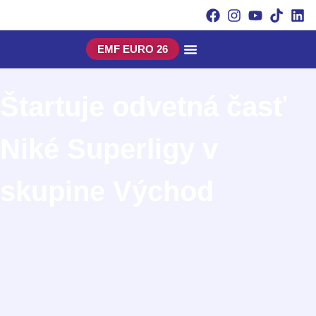
EMF EURO 26
Štartuje odvetná časť
Niké Superligy v
skupine Východ