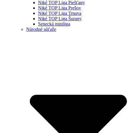
Niké TOP Liga Piešťany
Niké TOP Liga Prešov
Niké TOP Liga Trnava
Niké TOP Liga Šurany
Senecká miniliga
Národné súťaže