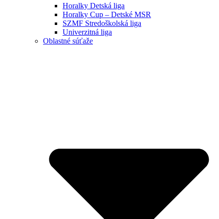
Horalky Detská liga
Horalky Cup – Detské MSR
SZMF Stredoškolská liga
Univerzitná liga
Oblastné súťaže