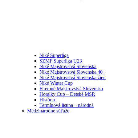
Niké Superliga
SZMF Superliga U23
Niké Majstrovstvá Slovenska
Niké Majstrovstvá Slovenska 40+
Niké Majstrovstvá Slovenska žien
Niké Winter Cup
Firemné Majstrovstvá Slovenska
Horalky Cup – Detské MSR
História
Termínová listina – národná
Medzinárodné súťaže