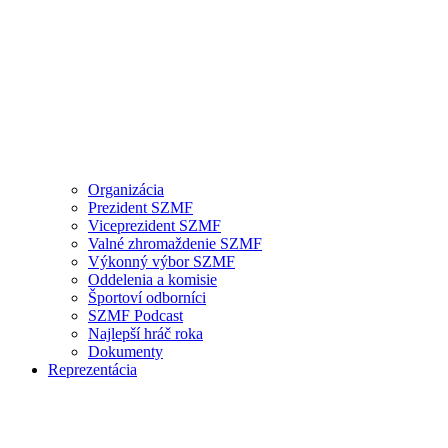
Organizácia
Prezident SZMF
Viceprezident SZMF
Valné zhromaždenie SZMF
Výkonný výbor SZMF
Oddelenia a komisie
Športoví odborníci
SZMF Podcast
Najlepší hráč roka
Dokumenty
Reprezentácia