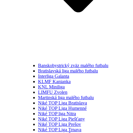
Banskobystrický zväz malého futbalu
Bratislavská liga malého futbalu
Interliga Galanta
KLMF Kanianka
KNL Miniliga
LIMFU Zvolen
Martinská liga malého futbalu
Niké TOP Liga Bratislava
Niké TOP Liga Humenné
Niké TOP liga Nitra
Niké TOP Liga Piešťany
Niké TOP Liga Prešov
Niké TOP Liga Trnava