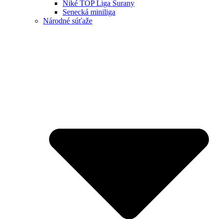
Niké TOP Liga Šurany
Senecká miniliga
Národné súťaže