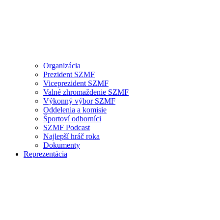
Organizácia
Prezident SZMF
Viceprezident SZMF
Valné zhromaždenie SZMF
Výkonný výbor SZMF
Oddelenia a komisie
Športoví odborníci
SZMF Podcast
Najlepší hráč roka
Dokumenty
Reprezentácia