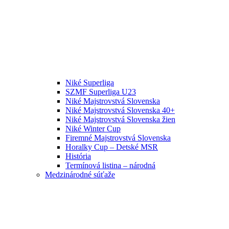
Niké Superliga
SZMF Superliga U23
Niké Majstrovstvá Slovenska
Niké Majstrovstvá Slovenska 40+
Niké Majstrovstvá Slovenska žien
Niké Winter Cup
Firemné Majstrovstvá Slovenska
Horalky Cup – Detské MSR
História
Termínová listina – národná
Medzinárodné súťaže