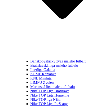
Banskobystrický zväz malého futbalu
Bratislavská liga malého futbalu
Interliga Galanta
KLMF Kanianka
KNL Miniliga
LIMFU Zvolen
Martinská liga malého futbalu
Niké TOP Liga Bratislava
Niké TOP Liga Humenné
Niké TOP liga Nitra
Niké TOP Liga Piešťany