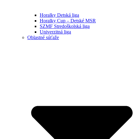
Horalky Detská liga
Horalky Cup – Detské MSR
SZMF Stredoškolská liga
Univerzitná liga
Oblastné súťaže