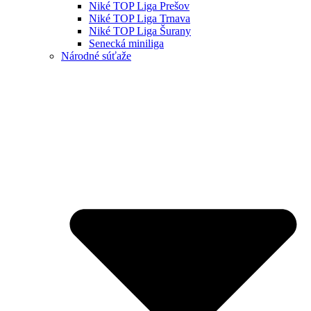
Niké TOP Liga Prešov
Niké TOP Liga Trnava
Niké TOP Liga Šurany
Senecká miniliga
Národné súťaže