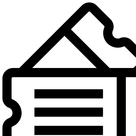
Preskočiť
na
obsah