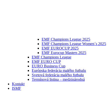
EMF Champions League 2025
EMF Champions League Women´s 2025
EMF EUROCUP 2025
EMF Eurocup Masters 2025
EMF Champions League
EMF EURO CUP
EURO Business Cup
Európska federácia malého futbalu
Svetová federácia malého futbalu
Termínová listina – medzinárodná
Kontakt
ISMF