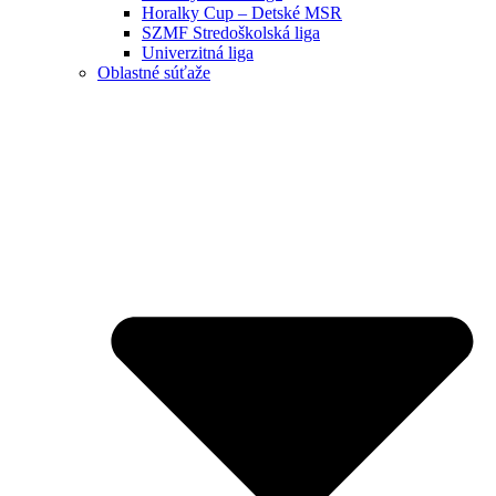
Horalky Cup – Detské MSR
SZMF Stredoškolská liga
Univerzitná liga
Oblastné súťaže