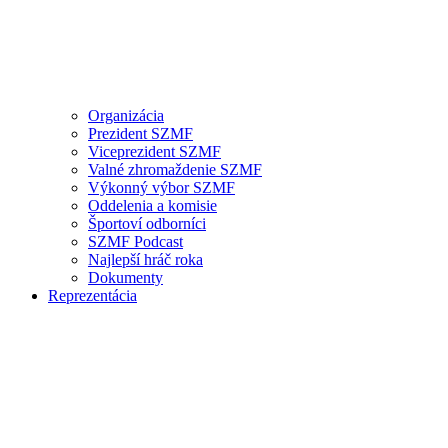
Organizácia
Prezident SZMF
Viceprezident SZMF
Valné zhromaždenie SZMF
Výkonný výbor SZMF
Oddelenia a komisie
Športoví odborníci
SZMF Podcast
Najlepší hráč roka
Dokumenty
Reprezentácia