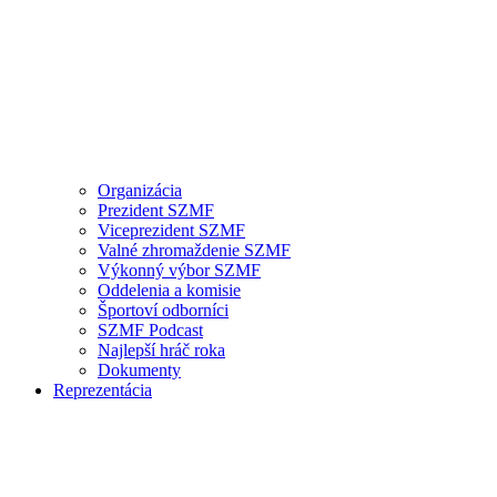
Organizácia
Prezident SZMF
Viceprezident SZMF
Valné zhromaždenie SZMF
Výkonný výbor SZMF
Oddelenia a komisie
Športoví odborníci
SZMF Podcast
Najlepší hráč roka
Dokumenty
Reprezentácia