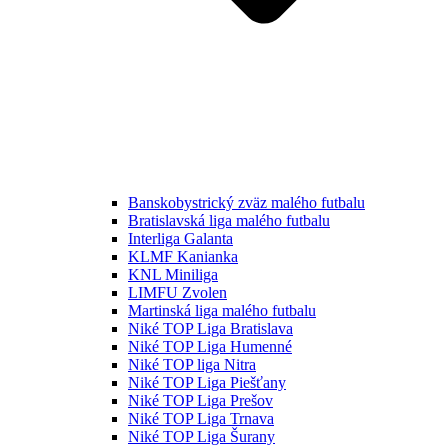
Banskobystrický zväz malého futbalu
Bratislavská liga malého futbalu
Interliga Galanta
KLMF Kanianka
KNL Miniliga
LIMFU Zvolen
Martinská liga malého futbalu
Niké TOP Liga Bratislava
Niké TOP Liga Humenné
Niké TOP liga Nitra
Niké TOP Liga Piešťany
Niké TOP Liga Prešov
Niké TOP Liga Trnava
Niké TOP Liga Šurany