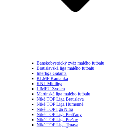
Banskobystrický zväz malého futbalu
Bratislavská liga malého futbalu
Interliga Galanta
KLMF Kanianka
KNL Miniliga
LIMFU Zvolen
Martinská liga malého futbalu
Niké TOP Liga Bratislava
Niké TOP Liga Humenné
Niké TOP liga Nitra
Niké TOP Liga Piešťany
Niké TOP Liga Prešov
Niké TOP Liga Trnava