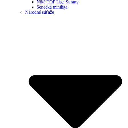
Niké TOP Liga Šurany
Senecká miniliga
Národné súťaže