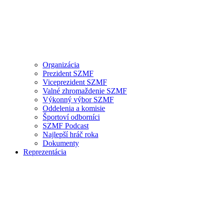
Organizácia
Prezident SZMF
Viceprezident SZMF
Valné zhromaždenie SZMF
Výkonný výbor SZMF
Oddelenia a komisie
Športoví odborníci
SZMF Podcast
Najlepší hráč roka
Dokumenty
Reprezentácia