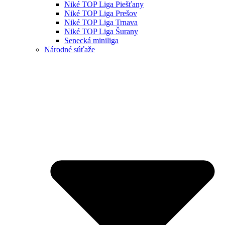
Niké TOP Liga Piešťany
Niké TOP Liga Prešov
Niké TOP Liga Trnava
Niké TOP Liga Šurany
Senecká miniliga
Národné súťaže