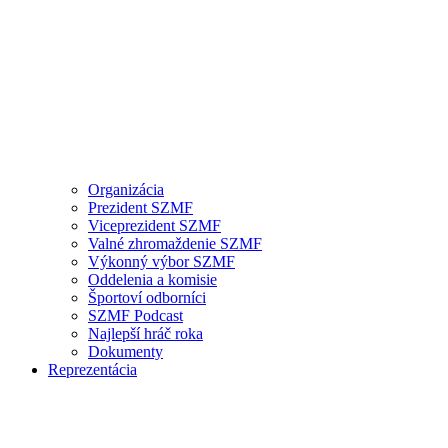
Organizácia
Prezident SZMF
Viceprezident SZMF
Valné zhromaždenie SZMF
Výkonný výbor SZMF
Oddelenia a komisie
Športoví odborníci
SZMF Podcast
Najlepší hráč roka
Dokumenty
Reprezentácia