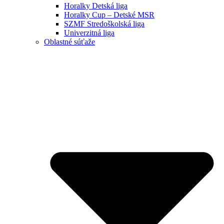
Horalky Detská liga
Horalky Cup – Detské MSR
SZMF Stredoškolská liga
Univerzitná liga
Oblastné súťaže