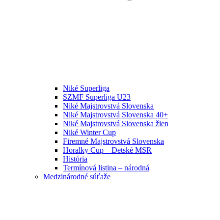
Niké Superliga
SZMF Superliga U23
Niké Majstrovstvá Slovenska
Niké Majstrovstvá Slovenska 40+
Niké Majstrovstvá Slovenska žien
Niké Winter Cup
Firemné Majstrovstvá Slovenska
Horalky Cup – Detské MSR
História
Termínová listina – národná
Medzinárodné súťaže