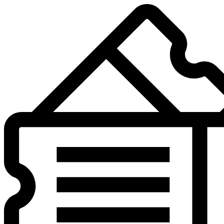
Preskočiť
na
obsah