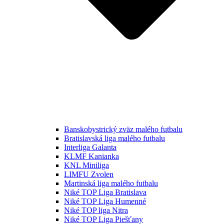
Banskobystrický zväz malého futbalu
Bratislavská liga malého futbalu
Interliga Galanta
KLMF Kanianka
KNL Miniliga
LIMFU Zvolen
Martinská liga malého futbalu
Niké TOP Liga Bratislava
Niké TOP Liga Humenné
Niké TOP liga Nitra
Niké TOP Liga Piešťany