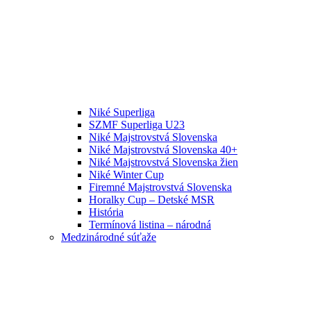
Niké Superliga
SZMF Superliga U23
Niké Majstrovstvá Slovenska
Niké Majstrovstvá Slovenska 40+
Niké Majstrovstvá Slovenska žien
Niké Winter Cup
Firemné Majstrovstvá Slovenska
Horalky Cup – Detské MSR
História
Termínová listina – národná
Medzinárodné súťaže