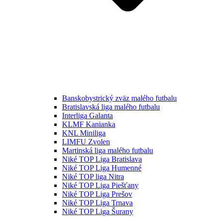
Banskobystrický zväz malého futbalu
Bratislavská liga malého futbalu
Interliga Galanta
KLMF Kanianka
KNL Miniliga
LIMFU Zvolen
Martinská liga malého futbalu
Niké TOP Liga Bratislava
Niké TOP Liga Humenné
Niké TOP liga Nitra
Niké TOP Liga Piešťany
Niké TOP Liga Prešov
Niké TOP Liga Trnava
Niké TOP Liga Šurany