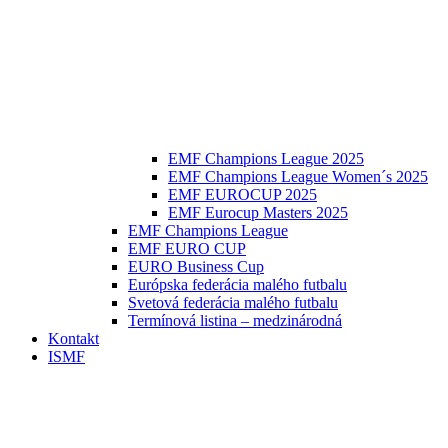
EMF Champions League 2025
EMF Champions League Women´s 2025
EMF EUROCUP 2025
EMF Eurocup Masters 2025
EMF Champions League
EMF EURO CUP
EURO Business Cup
Európska federácia malého futbalu
Svetová federácia malého futbalu
Termínová listina – medzinárodná
Kontakt
ISMF