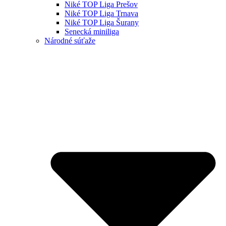
Niké TOP Liga Prešov
Niké TOP Liga Trnava
Niké TOP Liga Šurany
Senecká miniliga
Národné súťaže