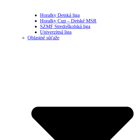
Horalky Detská liga
Horalky Cup – Detské MSR
SZMF Stredoškolská liga
Univerzitná liga
Oblastné súťaže