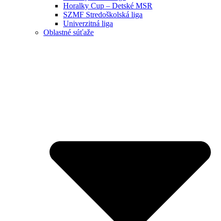
Horalky Cup – Detské MSR
SZMF Stredoškolská liga
Univerzitná liga
Oblastné súťaže