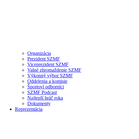
Organizácia
Prezident SZMF
Viceprezident SZMF
Valné zhromaždenie SZMF
Výkonný výbor SZMF
Oddelenia a komisie
Športoví odborníci
SZMF Podcast
Najlepší hráč roka
Dokumenty
Reprezentácia