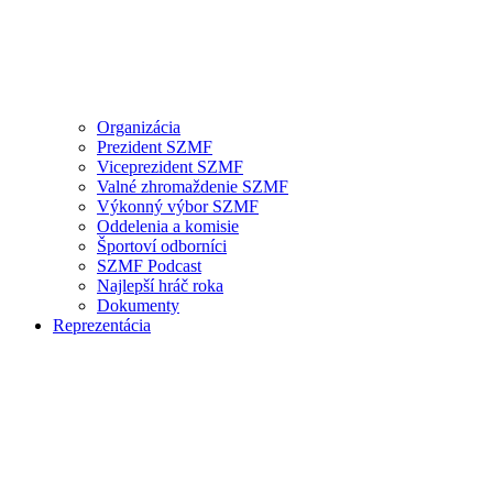
Organizácia
Prezident SZMF
Viceprezident SZMF
Valné zhromaždenie SZMF
Výkonný výbor SZMF
Oddelenia a komisie
Športoví odborníci
SZMF Podcast
Najlepší hráč roka
Dokumenty
Reprezentácia