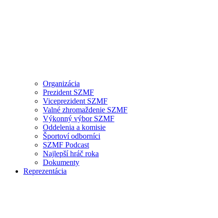
Organizácia
Prezident SZMF
Viceprezident SZMF
Valné zhromaždenie SZMF
Výkonný výbor SZMF
Oddelenia a komisie
Športoví odborníci
SZMF Podcast
Najlepší hráč roka
Dokumenty
Reprezentácia