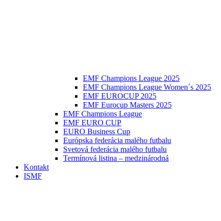
EMF Champions League 2025
EMF Champions League Women´s 2025
EMF EUROCUP 2025
EMF Eurocup Masters 2025
EMF Champions League
EMF EURO CUP
EURO Business Cup
Európska federácia malého futbalu
Svetová federácia malého futbalu
Termínová listina – medzinárodná
Kontakt
ISMF