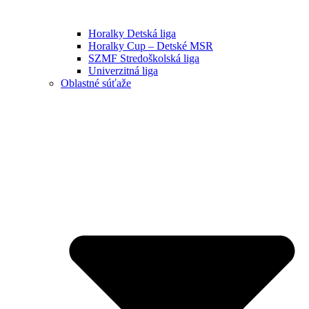
Horalky Detská liga
Horalky Cup – Detské MSR
SZMF Stredoškolská liga
Univerzitná liga
Oblastné súťaže