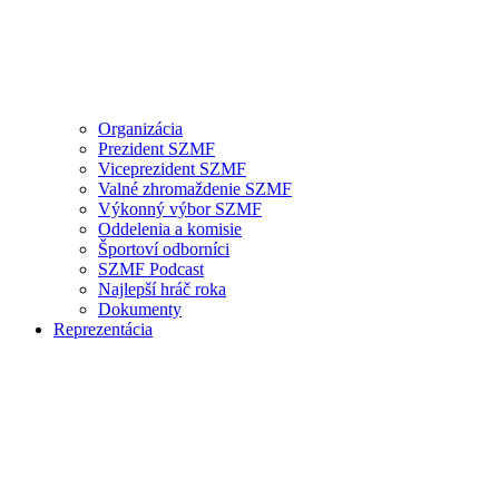
Organizácia
Prezident SZMF
Viceprezident SZMF
Valné zhromaždenie SZMF
Výkonný výbor SZMF
Oddelenia a komisie
Športoví odborníci
SZMF Podcast
Najlepší hráč roka
Dokumenty
Reprezentácia