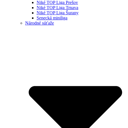
Niké TOP Liga Prešov
Niké TOP Liga Trnava
Niké TOP Liga Šurany
Senecká miniliga
Národné súťaže