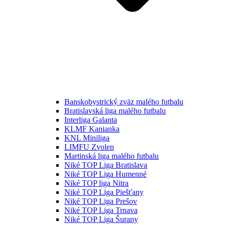
Banskobystrický zväz malého futbalu
Bratislavská liga malého futbalu
Interliga Galanta
KLMF Kanianka
KNL Miniliga
LIMFU Zvolen
Martinská liga malého futbalu
Niké TOP Liga Bratislava
Niké TOP Liga Humenné
Niké TOP liga Nitra
Niké TOP Liga Piešťany
Niké TOP Liga Prešov
Niké TOP Liga Trnava
Niké TOP Liga Šurany