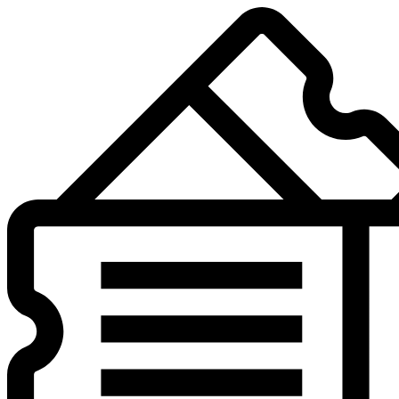
Preskočiť
na
obsah