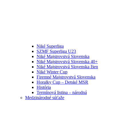
Niké Superliga
SZMF Superliga U23
Niké Majstrovstvá Slovenska
Niké Majstrovstvá Slovenska 40+
Niké Majstrovstvá Slovenska žien
Niké Winter Cup
Firemné Majstrovstvá Slovenska
Horalky Cup – Detské MSR
História
Termínová listina – národná
Medzinárodné súťaže