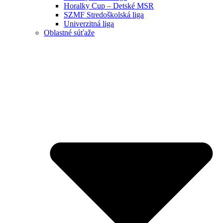
Horalky Cup – Detské MSR
SZMF Stredoškolská liga
Univerzitná liga
Oblastné súťaže