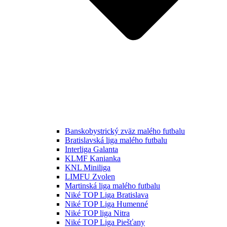
Banskobystrický zväz malého futbalu
Bratislavská liga malého futbalu
Interliga Galanta
KLMF Kanianka
KNL Miniliga
LIMFU Zvolen
Martinská liga malého futbalu
Niké TOP Liga Bratislava
Niké TOP Liga Humenné
Niké TOP liga Nitra
Niké TOP Liga Piešťany