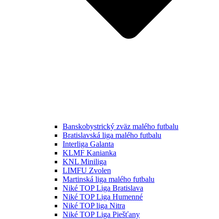
Banskobystrický zväz malého futbalu
Bratislavská liga malého futbalu
Interliga Galanta
KLMF Kanianka
KNL Miniliga
LIMFU Zvolen
Martinská liga malého futbalu
Niké TOP Liga Bratislava
Niké TOP Liga Humenné
Niké TOP liga Nitra
Niké TOP Liga Piešťany