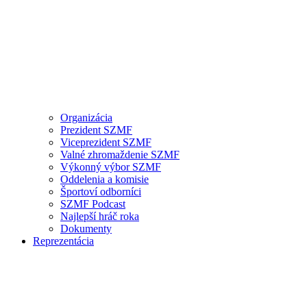
Organizácia
Prezident SZMF
Viceprezident SZMF
Valné zhromaždenie SZMF
Výkonný výbor SZMF
Oddelenia a komisie
Športoví odborníci
SZMF Podcast
Najlepší hráč roka
Dokumenty
Reprezentácia