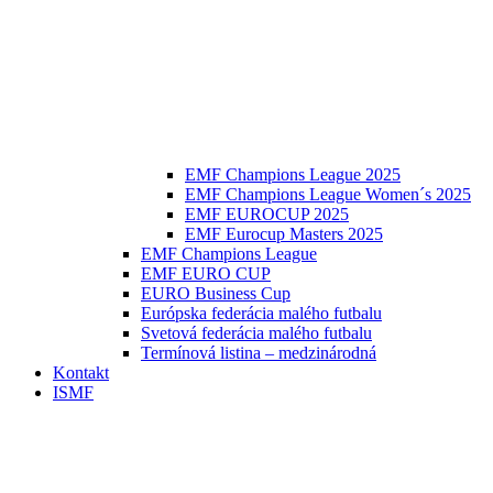
EMF Champions League 2025
EMF Champions League Women´s 2025
EMF EUROCUP 2025
EMF Eurocup Masters 2025
EMF Champions League
EMF EURO CUP
EURO Business Cup
Európska federácia malého futbalu
Svetová federácia malého futbalu
Termínová listina – medzinárodná
Kontakt
ISMF