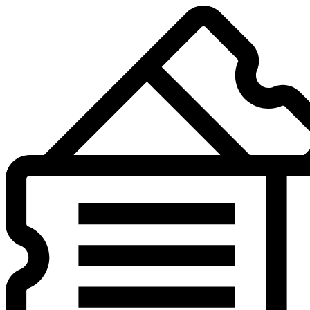
Preskočiť
na
obsah