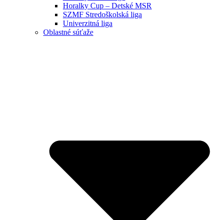
Horalky Cup – Detské MSR
SZMF Stredoškolská liga
Univerzitná liga
Oblastné súťaže