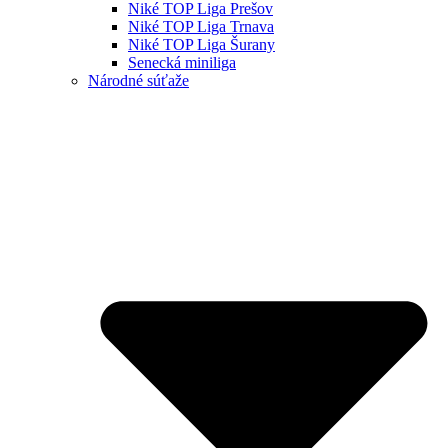
Niké TOP Liga Prešov
Niké TOP Liga Trnava
Niké TOP Liga Šurany
Senecká miniliga
Národné súťaže