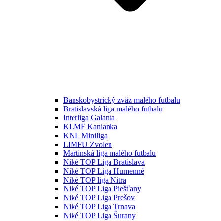
Banskobystrický zväz malého futbalu
Bratislavská liga malého futbalu
Interliga Galanta
KLMF Kanianka
KNL Miniliga
LIMFU Zvolen
Martinská liga malého futbalu
Niké TOP Liga Bratislava
Niké TOP Liga Humenné
Niké TOP liga Nitra
Niké TOP Liga Piešťany
Niké TOP Liga Prešov
Niké TOP Liga Trnava
Niké TOP Liga Šurany