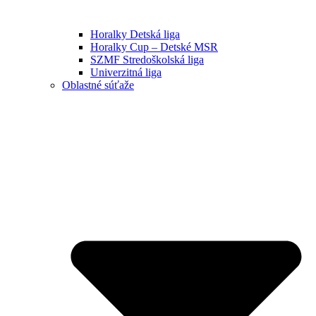
Horalky Detská liga
Horalky Cup – Detské MSR
SZMF Stredoškolská liga
Univerzitná liga
Oblastné súťaže