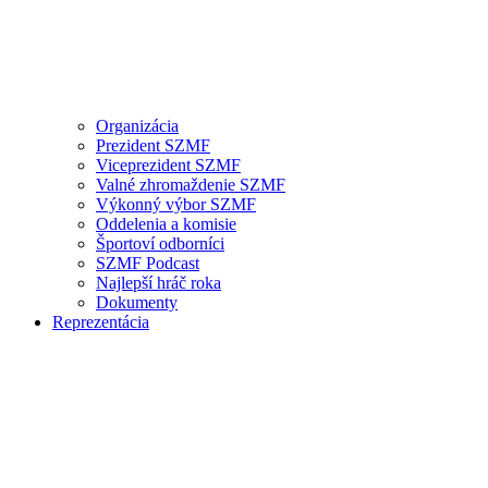
Organizácia
Prezident SZMF
Viceprezident SZMF
Valné zhromaždenie SZMF
Výkonný výbor SZMF
Oddelenia a komisie
Športoví odborníci
SZMF Podcast
Najlepší hráč roka
Dokumenty
Reprezentácia