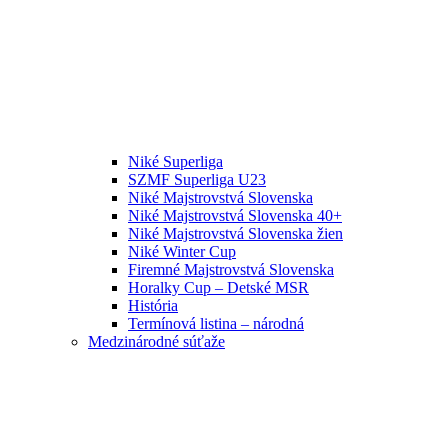
Niké Superliga
SZMF Superliga U23
Niké Majstrovstvá Slovenska
Niké Majstrovstvá Slovenska 40+
Niké Majstrovstvá Slovenska žien
Niké Winter Cup
Firemné Majstrovstvá Slovenska
Horalky Cup – Detské MSR
História
Termínová listina – národná
Medzinárodné súťaže