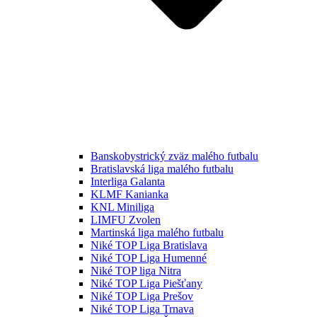
Banskobystrický zväz malého futbalu
Bratislavská liga malého futbalu
Interliga Galanta
KLMF Kanianka
KNL Miniliga
LIMFU Zvolen
Martinská liga malého futbalu
Niké TOP Liga Bratislava
Niké TOP Liga Humenné
Niké TOP liga Nitra
Niké TOP Liga Piešťany
Niké TOP Liga Prešov
Niké TOP Liga Trnava