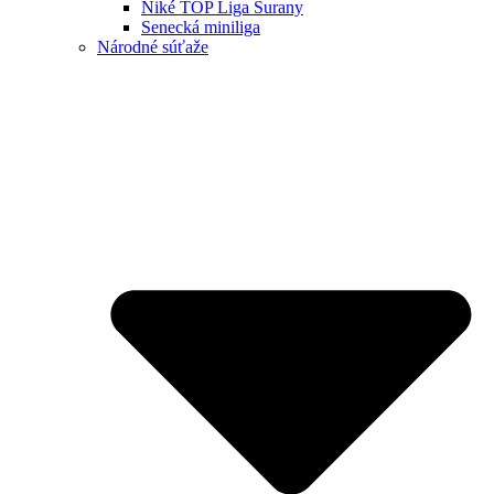
Niké TOP Liga Šurany
Senecká miniliga
Národné súťaže