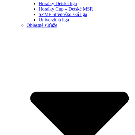
Horalky Detská liga
Horalky Cup – Detské MSR
SZMF Stredoškolská liga
Univerzitná liga
Oblastné súťaže