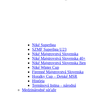
Niké Superliga
SZMF Superliga U23
Niké Majstrovstvá Slovenska
Niké Majstrovstvá Slovenska 40+
Niké Majstrovstvá Slovenska žien
Niké Winter Cup
Firemné Majstrovstvá Slovenska
Horalky Cup – Detské MSR
História
Termínová listina – národná
Medzinárodné súťaže