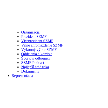
Organizácia
Prezident SZMF
Viceprezident SZMF
Valné zhromaždenie SZMF
Výkonný výbor SZMF
Oddelenia a komisie
Športoví odborníci
SZMF Podcast
Najlepší hráč roka
Dokumenty
Reprezentácia