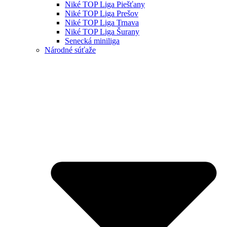
Niké TOP Liga Piešťany
Niké TOP Liga Prešov
Niké TOP Liga Trnava
Niké TOP Liga Šurany
Senecká miniliga
Národné súťaže