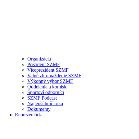
Organizácia
Prezident SZMF
Viceprezident SZMF
Valné zhromaždenie SZMF
Výkonný výbor SZMF
Oddelenia a komisie
Športoví odborníci
SZMF Podcast
Najlepší hráč roka
Dokumenty
Reprezentácia