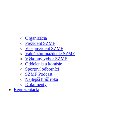
Organizácia
Prezident SZMF
Viceprezident SZMF
Valné zhromaždenie SZMF
Výkonný výbor SZMF
Oddelenia a komisie
Športoví odborníci
SZMF Podcast
Najlepší hráč roka
Dokumenty
Reprezentácia