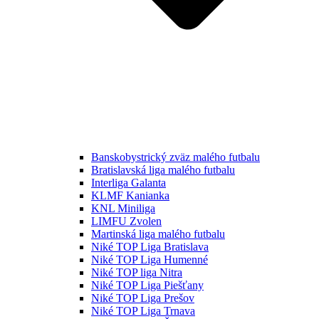
Banskobystrický zväz malého futbalu
Bratislavská liga malého futbalu
Interliga Galanta
KLMF Kanianka
KNL Miniliga
LIMFU Zvolen
Martinská liga malého futbalu
Niké TOP Liga Bratislava
Niké TOP Liga Humenné
Niké TOP liga Nitra
Niké TOP Liga Piešťany
Niké TOP Liga Prešov
Niké TOP Liga Trnava