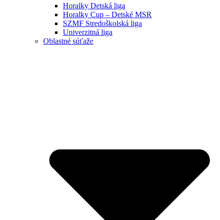
Horalky Detská liga
Horalky Cup – Detské MSR
SZMF Stredoškolská liga
Univerzitná liga
Oblastné súťaže