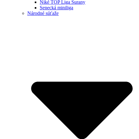
Niké TOP Liga Šurany
Senecká miniliga
Národné súťaže