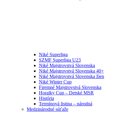
Niké Superliga
SZMF Superliga U23
Niké Majstrovstvá Slovenska
Niké Majstrovstvá Slovenska 40+
Niké Majstrovstvá Slovenska žien
Niké Winter Cup
Firemné Majstrovstvá Slovenska
Horalky Cup – Detské MSR
História
Termínová listina – národná
Medzinárodné súťaže