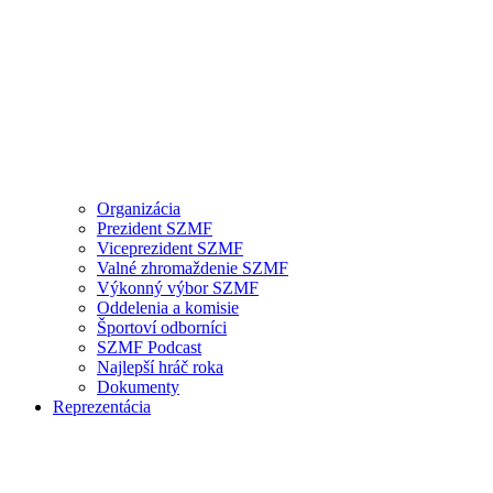
Organizácia
Prezident SZMF
Viceprezident SZMF
Valné zhromaždenie SZMF
Výkonný výbor SZMF
Oddelenia a komisie
Športoví odborníci
SZMF Podcast
Najlepší hráč roka
Dokumenty
Reprezentácia