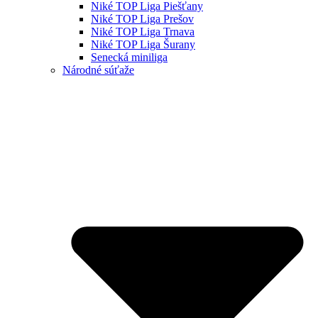
Niké TOP Liga Piešťany
Niké TOP Liga Prešov
Niké TOP Liga Trnava
Niké TOP Liga Šurany
Senecká miniliga
Národné súťaže