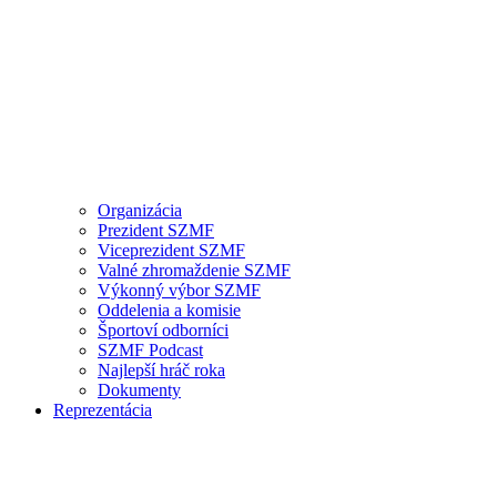
Organizácia
Prezident SZMF
Viceprezident SZMF
Valné zhromaždenie SZMF
Výkonný výbor SZMF
Oddelenia a komisie
Športoví odborníci
SZMF Podcast
Najlepší hráč roka
Dokumenty
Reprezentácia