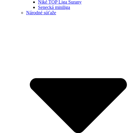
Niké TOP Liga Šurany
Senecká miniliga
Národné súťaže