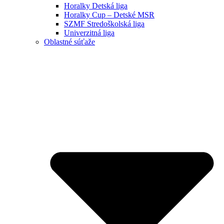
Horalky Detská liga
Horalky Cup – Detské MSR
SZMF Stredoškolská liga
Univerzitná liga
Oblastné súťaže