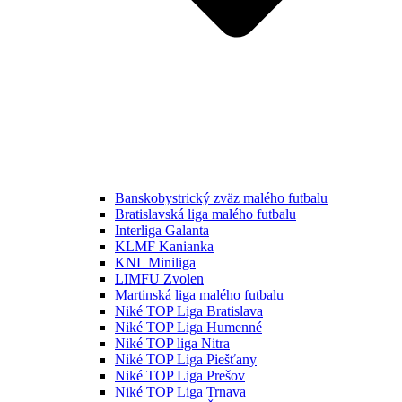
Banskobystrický zväz malého futbalu
Bratislavská liga malého futbalu
Interliga Galanta
KLMF Kanianka
KNL Miniliga
LIMFU Zvolen
Martinská liga malého futbalu
Niké TOP Liga Bratislava
Niké TOP Liga Humenné
Niké TOP liga Nitra
Niké TOP Liga Piešťany
Niké TOP Liga Prešov
Niké TOP Liga Trnava