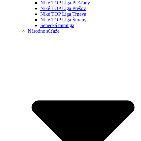
Niké TOP Liga Piešťany
Niké TOP Liga Prešov
Niké TOP Liga Trnava
Niké TOP Liga Šurany
Senecká miniliga
Národné súťaže