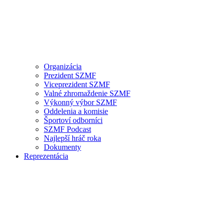
Organizácia
Prezident SZMF
Viceprezident SZMF
Valné zhromaždenie SZMF
Výkonný výbor SZMF
Oddelenia a komisie
Športoví odborníci
SZMF Podcast
Najlepší hráč roka
Dokumenty
Reprezentácia