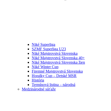
Niké Superliga
SZMF Superliga U23
Niké Majstrovstvá Slovenska
Niké Majstrovstvá Slovenska 40+
Niké Majstrovstvá Slovenska žien
Niké Winter Cup
Firemné Majstrovstvá Slovenska
Horalky Cup – Detské MSR
História
Termínová listina – národná
Medzinárodné súťaže