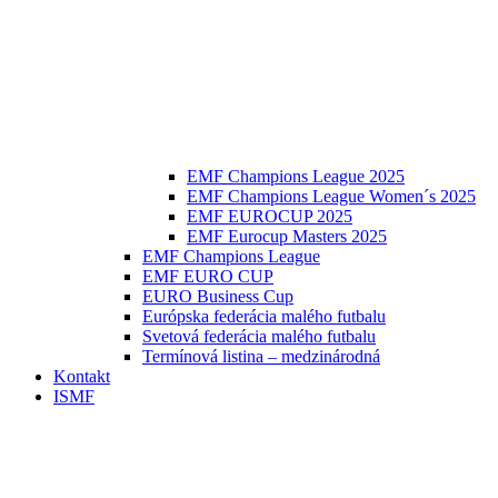
EMF Champions League 2025
EMF Champions League Women´s 2025
EMF EUROCUP 2025
EMF Eurocup Masters 2025
EMF Champions League
EMF EURO CUP
EURO Business Cup
Európska federácia malého futbalu
Svetová federácia malého futbalu
Termínová listina – medzinárodná
Kontakt
ISMF