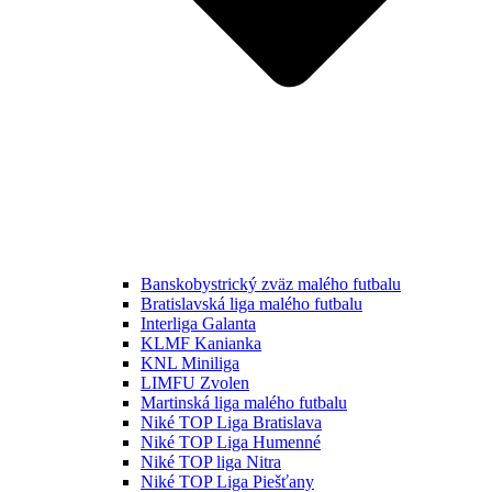
Banskobystrický zväz malého futbalu
Bratislavská liga malého futbalu
Interliga Galanta
KLMF Kanianka
KNL Miniliga
LIMFU Zvolen
Martinská liga malého futbalu
Niké TOP Liga Bratislava
Niké TOP Liga Humenné
Niké TOP liga Nitra
Niké TOP Liga Piešťany