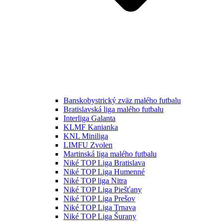
Banskobystrický zväz malého futbalu
Bratislavská liga malého futbalu
Interliga Galanta
KLMF Kanianka
KNL Miniliga
LIMFU Zvolen
Martinská liga malého futbalu
Niké TOP Liga Bratislava
Niké TOP Liga Humenné
Niké TOP liga Nitra
Niké TOP Liga Piešťany
Niké TOP Liga Prešov
Niké TOP Liga Trnava
Niké TOP Liga Šurany