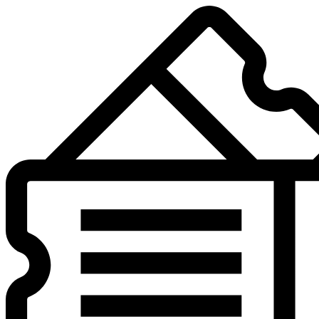
Preskočiť
na
obsah