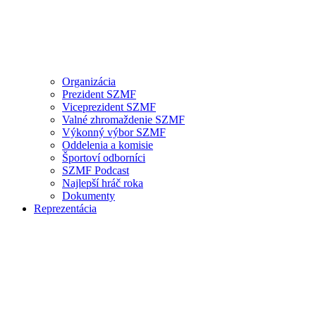
Organizácia
Prezident SZMF
Viceprezident SZMF
Valné zhromaždenie SZMF
Výkonný výbor SZMF
Oddelenia a komisie
Športoví odborníci
SZMF Podcast
Najlepší hráč roka
Dokumenty
Reprezentácia