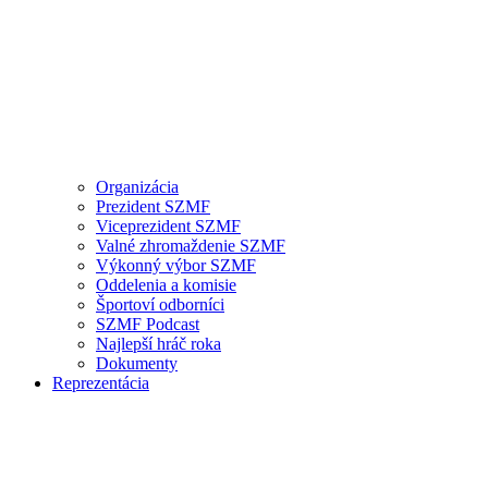
Organizácia
Prezident SZMF
Viceprezident SZMF
Valné zhromaždenie SZMF
Výkonný výbor SZMF
Oddelenia a komisie
Športoví odborníci
SZMF Podcast
Najlepší hráč roka
Dokumenty
Reprezentácia