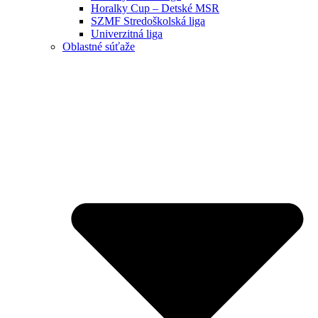
Horalky Cup – Detské MSR
SZMF Stredoškolská liga
Univerzitná liga
Oblastné súťaže