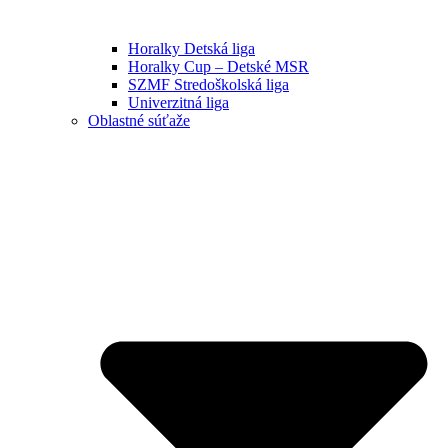
Horalky Detská liga
Horalky Cup – Detské MSR
SZMF Stredoškolská liga
Univerzitná liga
Oblastné súťaže