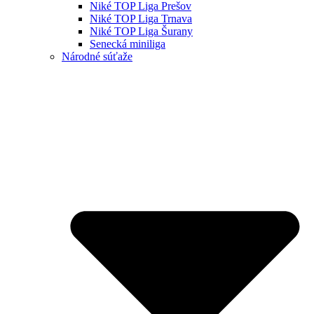
Niké TOP Liga Prešov
Niké TOP Liga Trnava
Niké TOP Liga Šurany
Senecká miniliga
Národné súťaže