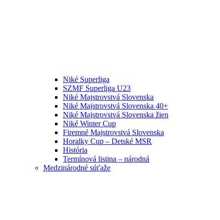
Niké Superliga
SZMF Superliga U23
Niké Majstrovstvá Slovenska
Niké Majstrovstvá Slovenska 40+
Niké Majstrovstvá Slovenska žien
Niké Winter Cup
Firemné Majstrovstvá Slovenska
Horalky Cup – Detské MSR
História
Termínová listina – národná
Medzinárodné súťaže