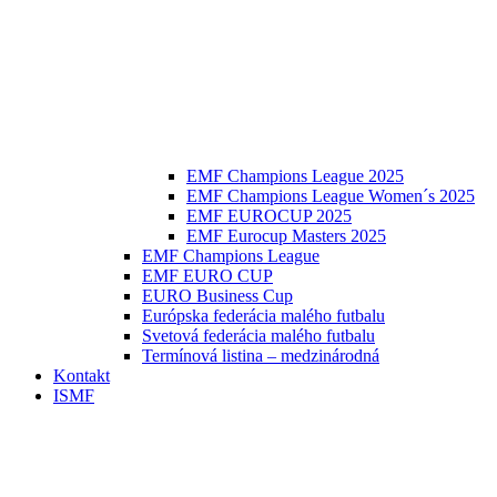
EMF Champions League 2025
EMF Champions League Women´s 2025
EMF EUROCUP 2025
EMF Eurocup Masters 2025
EMF Champions League
EMF EURO CUP
EURO Business Cup
Európska federácia malého futbalu
Svetová federácia malého futbalu
Termínová listina – medzinárodná
Kontakt
ISMF