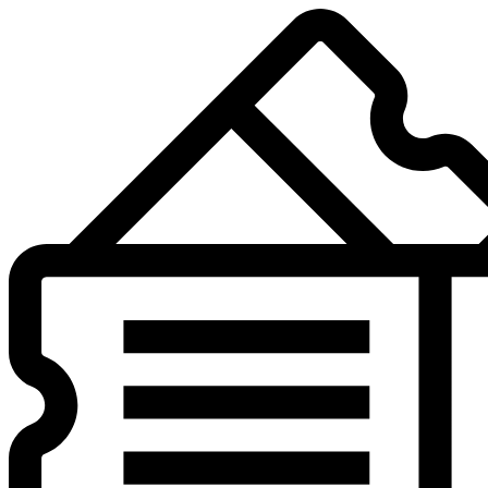
Preskočiť
na
obsah