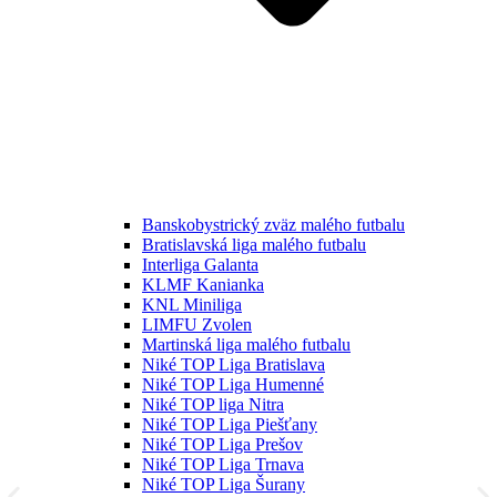
Banskobystrický zväz malého futbalu
Bratislavská liga malého futbalu
Interliga Galanta
KLMF Kanianka
KNL Miniliga
LIMFU Zvolen
Martinská liga malého futbalu
Niké TOP Liga Bratislava
Niké TOP Liga Humenné
Niké TOP liga Nitra
Niké TOP Liga Piešťany
Niké TOP Liga Prešov
Niké TOP Liga Trnava
Niké TOP Liga Šurany