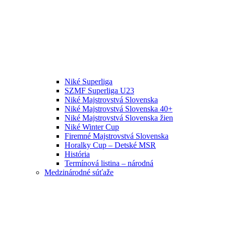
Niké Superliga
SZMF Superliga U23
Niké Majstrovstvá Slovenska
Niké Majstrovstvá Slovenska 40+
Niké Majstrovstvá Slovenska žien
Niké Winter Cup
Firemné Majstrovstvá Slovenska
Horalky Cup – Detské MSR
História
Termínová listina – národná
Medzinárodné súťaže