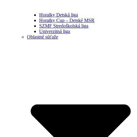
Horalky Detská liga
Horalky Cup – Detské MSR
SZMF Stredoškolská liga
Univerzitná liga
Oblastné súťaže