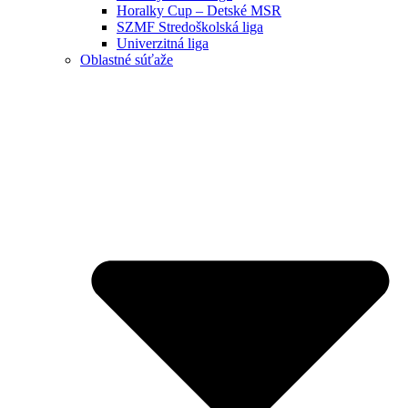
Horalky Cup – Detské MSR
SZMF Stredoškolská liga
Univerzitná liga
Oblastné súťaže