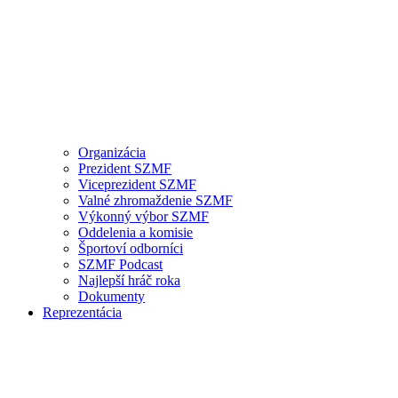
Organizácia
Prezident SZMF
Viceprezident SZMF
Valné zhromaždenie SZMF
Výkonný výbor SZMF
Oddelenia a komisie
Športoví odborníci
SZMF Podcast
Najlepší hráč roka
Dokumenty
Reprezentácia