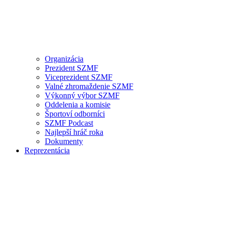
Organizácia
Prezident SZMF
Viceprezident SZMF
Valné zhromaždenie SZMF
Výkonný výbor SZMF
Oddelenia a komisie
Športoví odborníci
SZMF Podcast
Najlepší hráč roka
Dokumenty
Reprezentácia