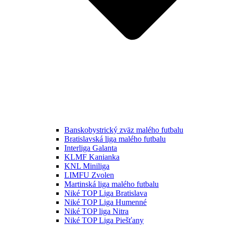
Banskobystrický zväz malého futbalu
Bratislavská liga malého futbalu
Interliga Galanta
KLMF Kanianka
KNL Miniliga
LIMFU Zvolen
Martinská liga malého futbalu
Niké TOP Liga Bratislava
Niké TOP Liga Humenné
Niké TOP liga Nitra
Niké TOP Liga Piešťany