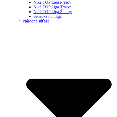
Niké TOP Liga Prešov
Niké TOP Liga Trnava
Niké TOP Liga Šurany
Senecká miniliga
Národné súťaže