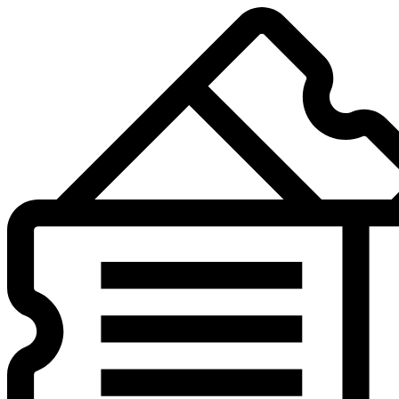
Preskočiť
na
obsah