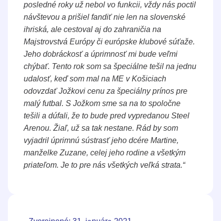
posledné roky už nebol vo funkcii, vždy nás poctil
návštevou a prišiel fandiť nie len na slovenské
ihriská, ale cestoval aj do zahraničia na
Majstrovstvá Európy či európske klubové súťaže.
Jeho dobráckosť a úprimnosť mi bude veľmi
chýbať. Tento rok som sa špeciálne tešil na jednu
udalosť, keď som mal na ME v Košiciach
odovzdať Jožkovi cenu za špeciálny prínos pre
malý futbal. S Jožkom sme sa na to spoločne
tešili a dúfali, že to bude pred vypredanou Steel
Arenou. Žiaľ, už sa tak nestane. Rád by som
vyjadril úprimnú sústrasť jeho dcére Martine,
manželke Zuzane, celej jeho rodine a všetkým
priateľom. Je to pre nás všetkých veľká strata.“
Zverejnené: 31. januára 2021