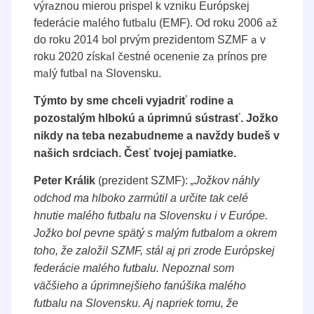
výraznou mierou prispel k vzniku Európskej
federácie malého futbalu (EMF). Od roku 2006 až
do roku 2014 bol prvým prezidentom SZMF a v
roku 2020 získal čestné ocenenie za prínos pre
malý futbal na Slovensku.
Týmto by sme chceli vyjadriť rodine a
pozostalým hlbokú a úprimnú sústrasť. Jožko
nikdy na teba nezabudneme a navždy budeš v
našich srdciach. Česť tvojej pamiatke.
(prezident SZMF):
Peter Králik
„Jožkov náhly
odchod ma hlboko zarmútil a určite tak celé
hnutie malého futbalu na Slovensku i v Európe.
Jožko bol pevne spätý s malým futbalom a okrem
toho, že založil SZMF, stál aj pri zrode Európskej
federácie malého futbalu. Nepoznal som
väčšieho a úprimnejšieho fanúšika malého
futbalu na Slovensku. Aj napriek tomu, že