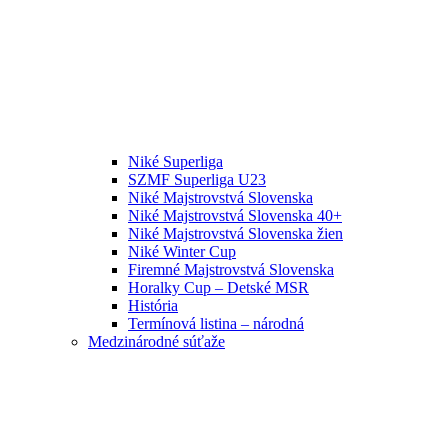
Niké Superliga
SZMF Superliga U23
Niké Majstrovstvá Slovenska
Niké Majstrovstvá Slovenska 40+
Niké Majstrovstvá Slovenska žien
Niké Winter Cup
Firemné Majstrovstvá Slovenska
Horalky Cup – Detské MSR
História
Termínová listina – národná
Medzinárodné súťaže