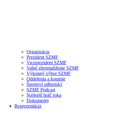
Organizácia
Prezident SZMF
Viceprezident SZMF
Valné zhromaždenie SZMF
Výkonný výbor SZMF
Oddelenia a komisie
Športoví odborníci
SZMF Podcast
Najlepší hráč roka
Dokumenty
Reprezentácia