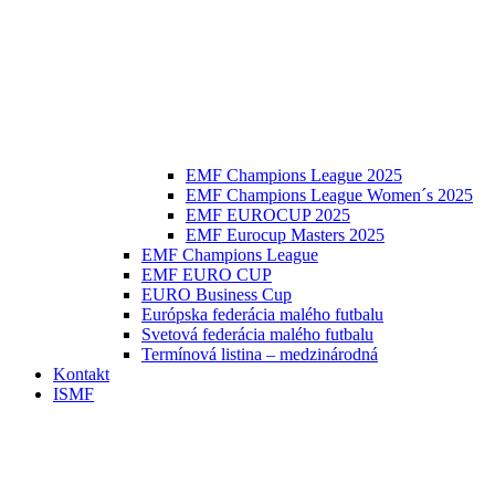
EMF Champions League 2025
EMF Champions League Women´s 2025
EMF EUROCUP 2025
EMF Eurocup Masters 2025
EMF Champions League
EMF EURO CUP
EURO Business Cup
Európska federácia malého futbalu
Svetová federácia malého futbalu
Termínová listina – medzinárodná
Kontakt
ISMF