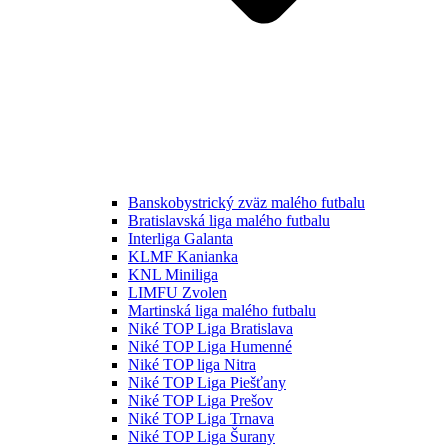
Banskobystrický zväz malého futbalu
Bratislavská liga malého futbalu
Interliga Galanta
KLMF Kanianka
KNL Miniliga
LIMFU Zvolen
Martinská liga malého futbalu
Niké TOP Liga Bratislava
Niké TOP Liga Humenné
Niké TOP liga Nitra
Niké TOP Liga Piešťany
Niké TOP Liga Prešov
Niké TOP Liga Trnava
Niké TOP Liga Šurany