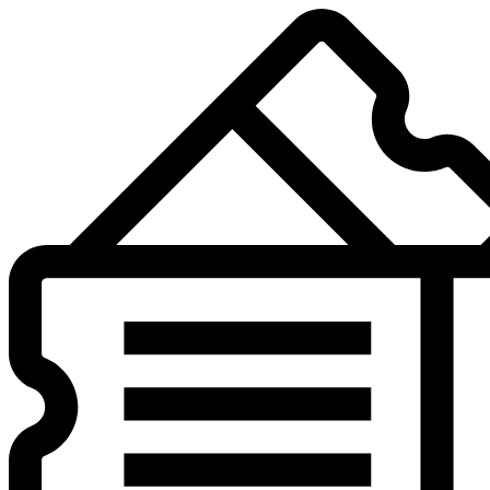
Preskočiť
na
obsah