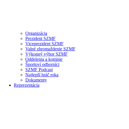
Organizácia
Prezident SZMF
Viceprezident SZMF
Valné zhromaždenie SZMF
Výkonný výbor SZMF
Oddelenia a komisie
Športoví odborníci
SZMF Podcast
Najlepší hráč roka
Dokumenty
Reprezentácia