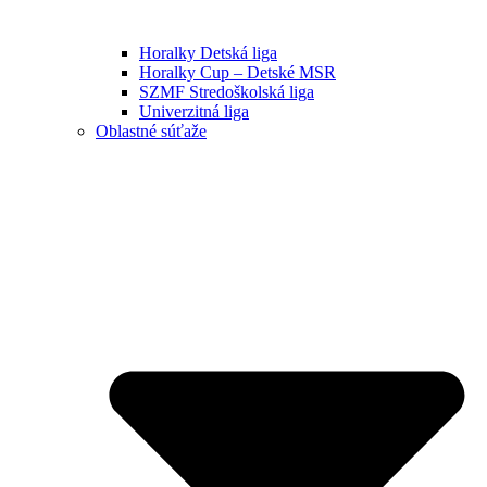
Horalky Detská liga
Horalky Cup – Detské MSR
SZMF Stredoškolská liga
Univerzitná liga
Oblastné súťaže