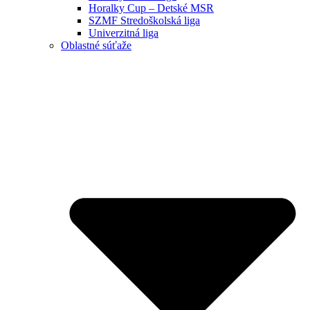
Horalky Cup – Detské MSR
SZMF Stredoškolská liga
Univerzitná liga
Oblastné súťaže