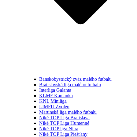
Banskobystrický zväz malého futbalu
Bratislavská liga malého futbalu
Interliga Galanta
KLMF Kanianka
KNL Miniliga
LIMFU Zvolen
Martinská liga malého futbalu
Niké TOP Liga Bratislava
Niké TOP Liga Humenné
Niké TOP liga Nitra
Niké TOP Liga Piešťany