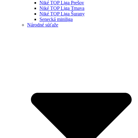
Niké TOP Liga Prešov
Niké TOP Liga Trnava
Niké TOP Liga Šurany
Senecká miniliga
Národné súťaže