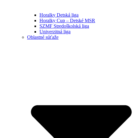
Horalky Detská liga
Horalky Cup – Detské MSR
SZMF Stredoškolská liga
Univerzitná liga
Oblastné súťaže