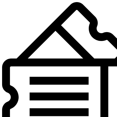
Preskočiť
na
obsah