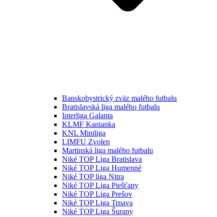
Banskobystrický zväz malého futbalu
Bratislavská liga malého futbalu
Interliga Galanta
KLMF Kanianka
KNL Miniliga
LIMFU Zvolen
Martinská liga malého futbalu
Niké TOP Liga Bratislava
Niké TOP Liga Humenné
Niké TOP liga Nitra
Niké TOP Liga Piešťany
Niké TOP Liga Prešov
Niké TOP Liga Trnava
Niké TOP Liga Šurany