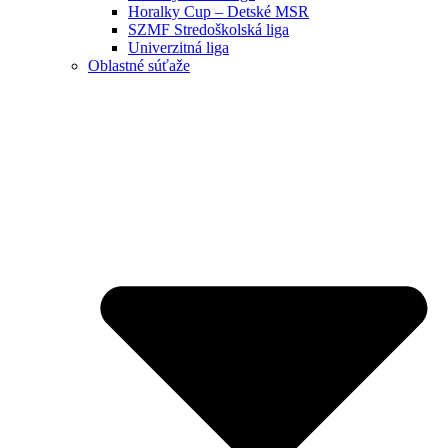
Horalky Cup – Detské MSR
SZMF Stredoškolská liga
Univerzitná liga
Oblastné súťaže