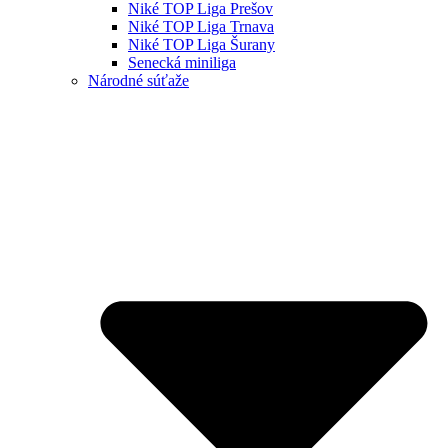
Niké TOP Liga Prešov
Niké TOP Liga Trnava
Niké TOP Liga Šurany
Senecká miniliga
Národné súťaže