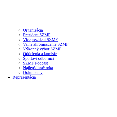
Organizácia
Prezident SZMF
Viceprezident SZMF
Valné zhromaždenie SZMF
Výkonný výbor SZMF
Oddelenia a komisie
Športoví odborníci
SZMF Podcast
Najlepší hráč roka
Dokumenty
Reprezentácia