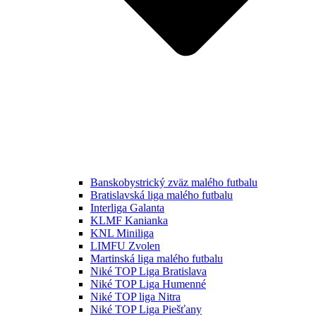
Banskobystrický zväz malého futbalu
Bratislavská liga malého futbalu
Interliga Galanta
KLMF Kanianka
KNL Miniliga
LIMFU Zvolen
Martinská liga malého futbalu
Niké TOP Liga Bratislava
Niké TOP Liga Humenné
Niké TOP liga Nitra
Niké TOP Liga Piešťany