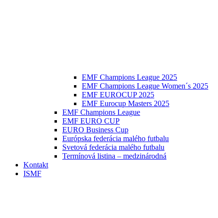
EMF Champions League 2025
EMF Champions League Women´s 2025
EMF EUROCUP 2025
EMF Eurocup Masters 2025
EMF Champions League
EMF EURO CUP
EURO Business Cup
Európska federácia malého futbalu
Svetová federácia malého futbalu
Termínová listina – medzinárodná
Kontakt
ISMF