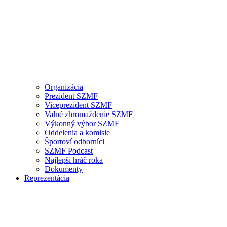
Organizácia
Prezident SZMF
Viceprezident SZMF
Valné zhromaždenie SZMF
Výkonný výbor SZMF
Oddelenia a komisie
Športoví odborníci
SZMF Podcast
Najlepší hráč roka
Dokumenty
Reprezentácia