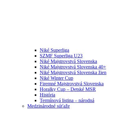
Niké Superliga
SZMF Superliga U23
Niké Majstrovstvá Slovenska
Niké Majstrovstvá Slovenska 40+
Niké Majstrovstvá Slovenska žien
Niké Winter Cup
Firemné Majstrovstvá Slovenska
Horalky Cup – Detské MSR
História
Termínová listina – národná
Medzinárodné súťaže