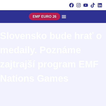
EMF EURO 26
Slovensko bude hrať o
medaily. Poznáme
zajtrajší program EMF
Nations Games