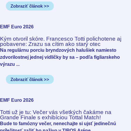
Zobraziť článok >>
EMF Euro 2026
Kým otvoril skóre. Francesco Totti polichotene aj
pobavene: Zrazu sa cítim ako starý otec
Na regulárnu porciu bryndzových halušiek namiesto
zdvorilostnej jednej vidličky by sa – podľa figliarskeho
výrazu ...
Zobraziť článok >>
EMF Euro 2026
Totti už je tu: Večer vás všetkých čakáme na
Grande Finale s exhibíciou Tottal Match!
Bude to famózny večer, nenechajte si ujsť jedinečnú
príležitosť zažiť ho naživo v TIPOS Aréne ...