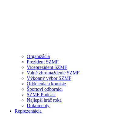
Organizácia
Prezident SZMF
Viceprezident SZMF
Valné zhromaždenie SZMF
Výkonný výbor SZMF
Oddelenia a komisie
Športoví odborníci
SZMF Podcast
Najlepší hráč roka
Dokumenty
Reprezentácia