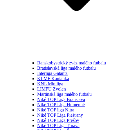
Banskobystrický zväz malého futbalu
Bratislavská liga malého futbalu
Interliga Galanta
KLMF Kanianka
KNL Miniliga
LIMFU Zvolen
Martinská liga malého futbalu
Niké TOP Liga Bratislava
Niké TOP Liga Humenné
Niké TOP liga Nitra
Niké TOP Liga Piešťany
Niké TOP Liga Prešov
Niké TOP Liga Trnava