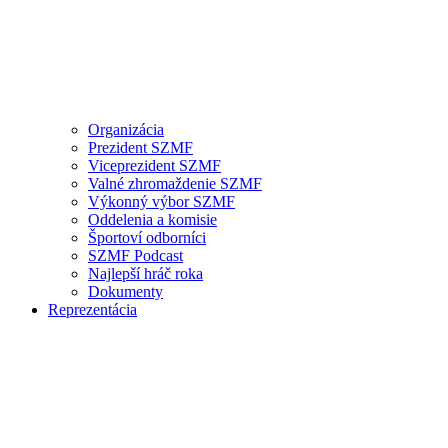
Organizácia
Prezident SZMF
Viceprezident SZMF
Valné zhromaždenie SZMF
Výkonný výbor SZMF
Oddelenia a komisie
Športoví odborníci
SZMF Podcast
Najlepší hráč roka
Dokumenty
Reprezentácia