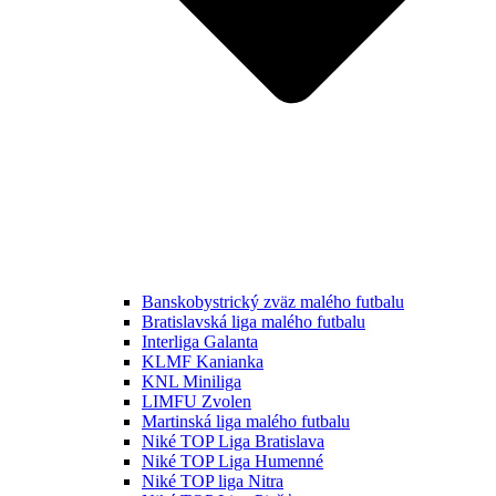
Banskobystrický zväz malého futbalu
Bratislavská liga malého futbalu
Interliga Galanta
KLMF Kanianka
KNL Miniliga
LIMFU Zvolen
Martinská liga malého futbalu
Niké TOP Liga Bratislava
Niké TOP Liga Humenné
Niké TOP liga Nitra