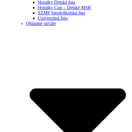
Horalky Detská liga
Horalky Cup – Detské MSR
SZMF Stredoškolská liga
Univerzitná liga
Oblastné súťaže