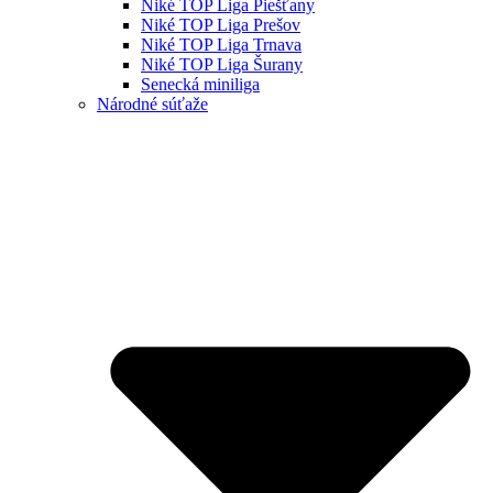
Niké TOP Liga Piešťany
Niké TOP Liga Prešov
Niké TOP Liga Trnava
Niké TOP Liga Šurany
Senecká miniliga
Národné súťaže