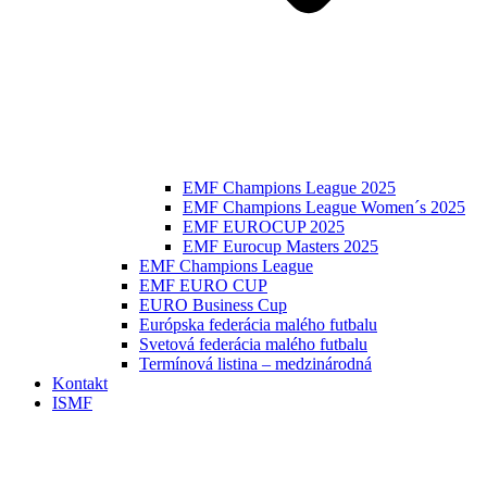
EMF Champions League 2025
EMF Champions League Women´s 2025
EMF EUROCUP 2025
EMF Eurocup Masters 2025
EMF Champions League
EMF EURO CUP
EURO Business Cup
Európska federácia malého futbalu
Svetová federácia malého futbalu
Termínová listina – medzinárodná
Kontakt
ISMF