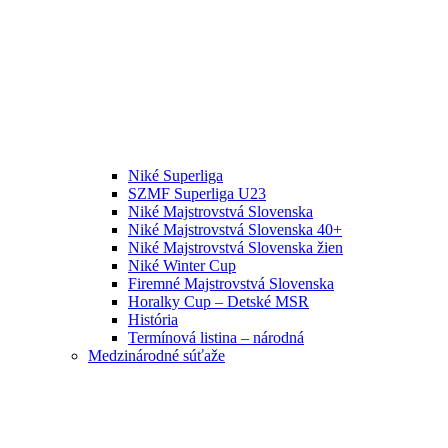
Niké Superliga
SZMF Superliga U23
Niké Majstrovstvá Slovenska
Niké Majstrovstvá Slovenska 40+
Niké Majstrovstvá Slovenska žien
Niké Winter Cup
Firemné Majstrovstvá Slovenska
Horalky Cup – Detské MSR
História
Termínová listina – národná
Medzinárodné súťaže