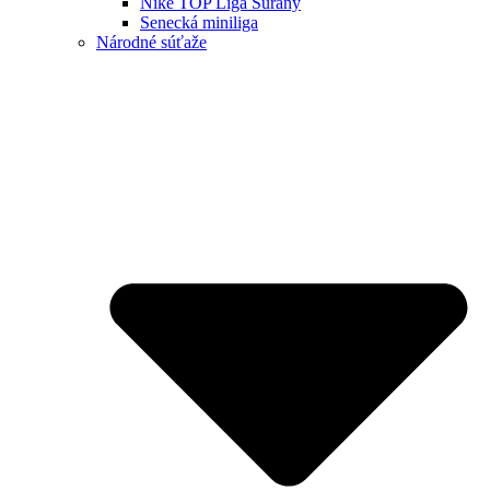
Niké TOP Liga Šurany
Senecká miniliga
Národné súťaže