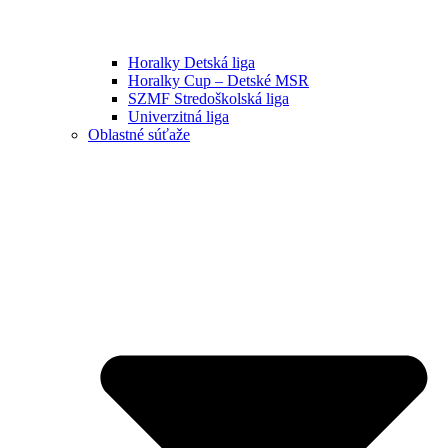
Horalky Detská liga
Horalky Cup – Detské MSR
SZMF Stredoškolská liga
Univerzitná liga
Oblastné súťaže