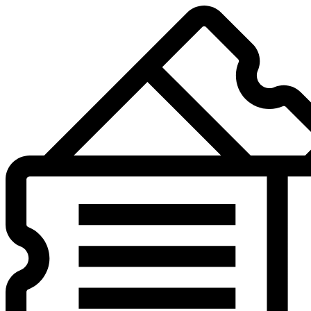
Preskočiť
na
obsah