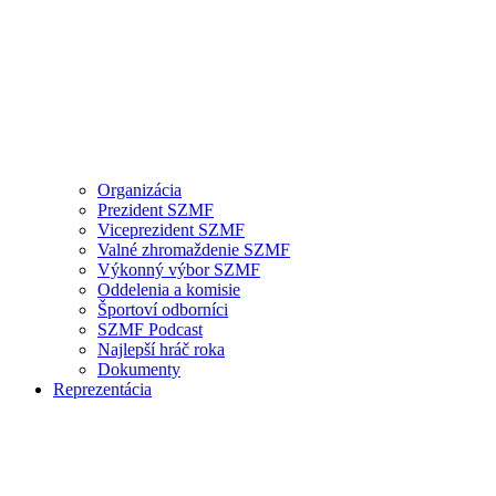
Organizácia
Prezident SZMF
Viceprezident SZMF
Valné zhromaždenie SZMF
Výkonný výbor SZMF
Oddelenia a komisie
Športoví odborníci
SZMF Podcast
Najlepší hráč roka
Dokumenty
Reprezentácia