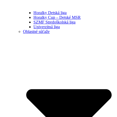
Horalky Detská liga
Horalky Cup – Detské MSR
SZMF Stredoškolská liga
Univerzitná liga
Oblastné súťaže