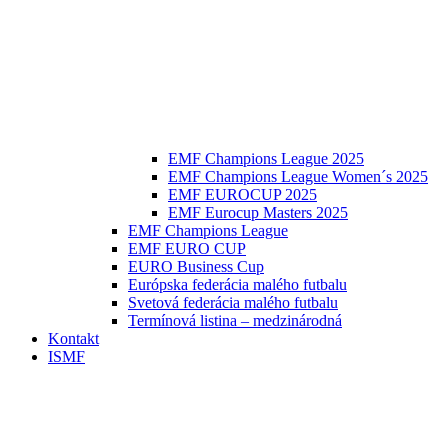
EMF Champions League 2025
EMF Champions League Women´s 2025
EMF EUROCUP 2025
EMF Eurocup Masters 2025
EMF Champions League
EMF EURO CUP
EURO Business Cup
Európska federácia malého futbalu
Svetová federácia malého futbalu
Termínová listina – medzinárodná
Kontakt
ISMF