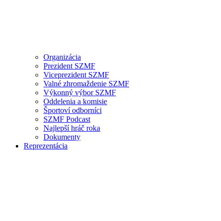
Organizácia
Prezident SZMF
Viceprezident SZMF
Valné zhromaždenie SZMF
Výkonný výbor SZMF
Oddelenia a komisie
Športoví odborníci
SZMF Podcast
Najlepší hráč roka
Dokumenty
Reprezentácia