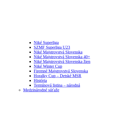
Niké Superliga
SZMF Superliga U23
Niké Majstrovstvá Slovenska
Niké Majstrovstvá Slovenska 40+
Niké Majstrovstvá Slovenska žien
Niké Winter Cup
Firemné Majstrovstvá Slovenska
Horalky Cup – Detské MSR
História
Termínová listina – národná
Medzinárodné súťaže