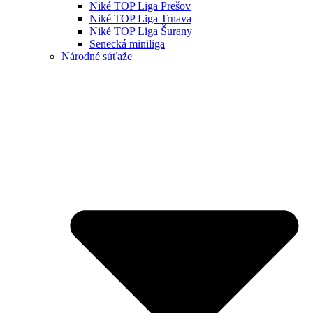
Niké TOP Liga Prešov
Niké TOP Liga Trnava
Niké TOP Liga Šurany
Senecká miniliga
Národné súťaže