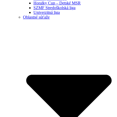
Horalky Cup – Detské MSR
SZMF Stredoškolská liga
Univerzitná liga
Oblastné súťaže