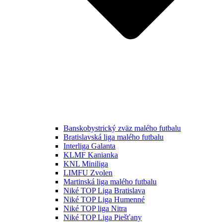
Banskobystrický zväz malého futbalu
Bratislavská liga malého futbalu
Interliga Galanta
KLMF Kanianka
KNL Miniliga
LIMFU Zvolen
Martinská liga malého futbalu
Niké TOP Liga Bratislava
Niké TOP Liga Humenné
Niké TOP liga Nitra
Niké TOP Liga Piešťany