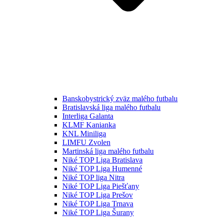
Banskobystrický zväz malého futbalu
Bratislavská liga malého futbalu
Interliga Galanta
KLMF Kanianka
KNL Miniliga
LIMFU Zvolen
Martinská liga malého futbalu
Niké TOP Liga Bratislava
Niké TOP Liga Humenné
Niké TOP liga Nitra
Niké TOP Liga Piešťany
Niké TOP Liga Prešov
Niké TOP Liga Trnava
Niké TOP Liga Šurany