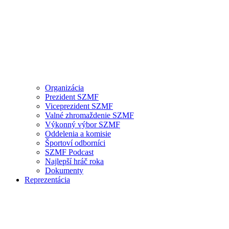
Organizácia
Prezident SZMF
Viceprezident SZMF
Valné zhromaždenie SZMF
Výkonný výbor SZMF
Oddelenia a komisie
Športoví odborníci
SZMF Podcast
Najlepší hráč roka
Dokumenty
Reprezentácia