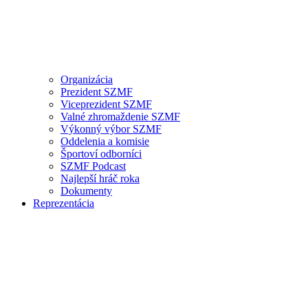
Organizácia
Prezident SZMF
Viceprezident SZMF
Valné zhromaždenie SZMF
Výkonný výbor SZMF
Oddelenia a komisie
Športoví odborníci
SZMF Podcast
Najlepší hráč roka
Dokumenty
Reprezentácia