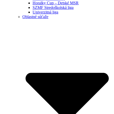
Horalky Cup – Detské MSR
SZMF Stredoškolská liga
Univerzitná liga
Oblastné súťaže