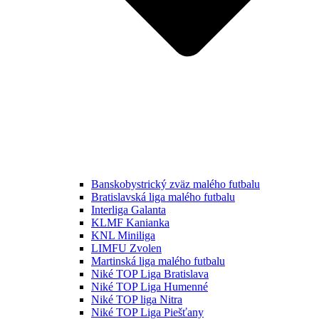
Banskobystrický zväz malého futbalu
Bratislavská liga malého futbalu
Interliga Galanta
KLMF Kanianka
KNL Miniliga
LIMFU Zvolen
Martinská liga malého futbalu
Niké TOP Liga Bratislava
Niké TOP Liga Humenné
Niké TOP liga Nitra
Niké TOP Liga Piešťany