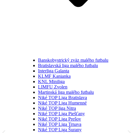
Banskobystrický zväz malého futbalu
Bratislavská liga malého futbalu
Interliga Galanta
KLMF Kanianka
KNL Miniliga
LIMFU Zvolen
Martinská liga malého futbalu
Niké TOP Liga Bratislava
Niké TOP Liga Humenné
Niké TOP liga Nitra
Niké TOP Liga Piešťany
Niké TOP Liga Prešov
Niké TOP Liga Trnava
Niké TOP Liga Šurany