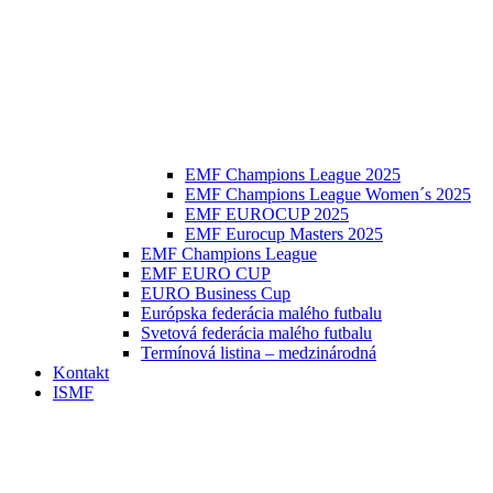
EMF Champions League 2025
EMF Champions League Women´s 2025
EMF EUROCUP 2025
EMF Eurocup Masters 2025
EMF Champions League
EMF EURO CUP
EURO Business Cup
Európska federácia malého futbalu
Svetová federácia malého futbalu
Termínová listina – medzinárodná
Kontakt
ISMF