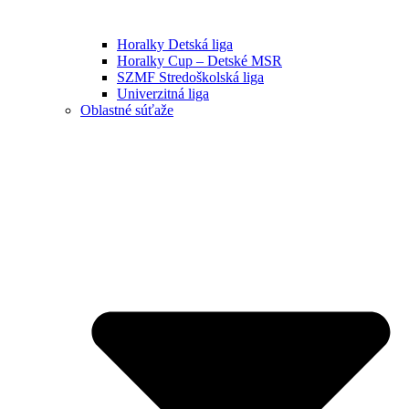
Horalky Detská liga
Horalky Cup – Detské MSR
SZMF Stredoškolská liga
Univerzitná liga
Oblastné súťaže