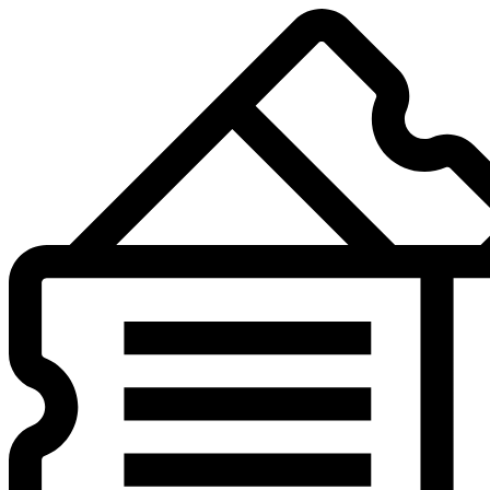
Preskočiť
na
obsah