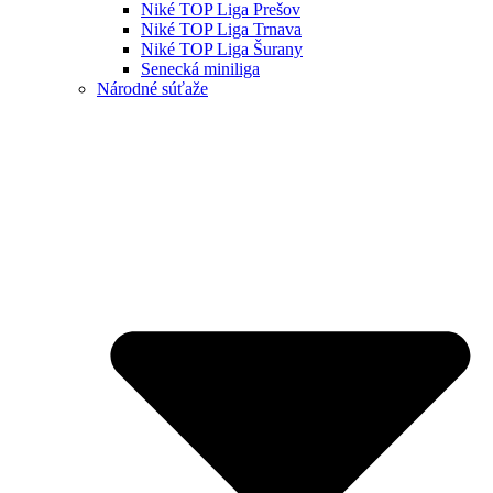
Niké TOP Liga Prešov
Niké TOP Liga Trnava
Niké TOP Liga Šurany
Senecká miniliga
Národné súťaže