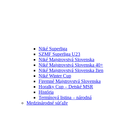
Niké Superliga
SZMF Superliga U23
Niké Majstrovstvá Slovenska
Niké Majstrovstvá Slovenska 40+
Niké Majstrovstvá Slovenska žien
Niké Winter Cup
Firemné Majstrovstvá Slovenska
Horalky Cup – Detské MSR
História
Termínová listina – národná
Medzinárodné súťaže