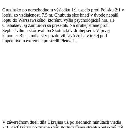
Gruzínsko po nerozhodnom výsledku 1:1 uspelo proti Poľsku 2:1 v
lotérii zo vzdialenosti 7,5 m. Chubutia síce hneď v úvode napálil
loptu do Warszawského, ktorému vyšla psychologická hra, ale
Chabalaevi aj Zunturovi sa presadili. Na druhej strane proti
Sephiašvilimu skóroval iba Skotnicki v druhej sérii. V prvej
kanonier Biel smoliarsky pozdravil ľavú žrď a v tretej pod
imperatívom extrémne prestrelil Pietrzak.
V záverečnom dueli dňa Ukrajina už po siedmich minútach viedla
2:0. Keď krátko po zmene strán Portugalčania strelili kontaktný gól,