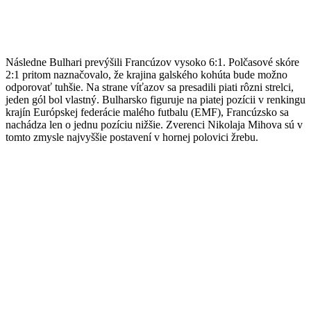
Následne Bulhari prevýšili Francúzov vysoko 6:1. Polčasové skóre
2:1 pritom naznačovalo, že krajina galského kohúta bude možno
odporovať tuhšie. Na strane víťazov sa presadili piati rôzni strelci,
jeden gól bol vlastný. Bulharsko figuruje na piatej pozícii v renkingu
krajín Európskej federácie malého futbalu (EMF), Francúzsko sa
nachádza len o jednu pozíciu nižšie. Zverenci Nikolaja Mihova sú v
tomto zmysle najvyššie postavení v hornej polovici žrebu.