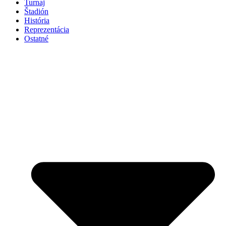
Turnaj
Štadión
História
Reprezentácia
Ostatné