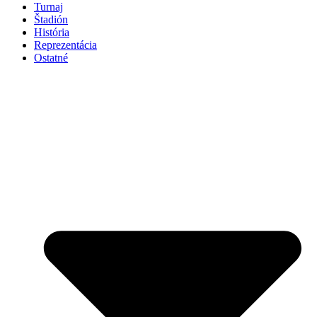
Turnaj
Štadión
História
Reprezentácia
Ostatné