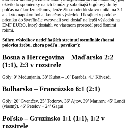
oživilo to spomienky na ich famózny sobotňajší 6-gólový druhý
polčas na úkor Izraelčanov, lenže žlto-modrí bleskovo unikli na 3:1
a takýto napokon bol aj konečný výsledok. Ukrajinci v podobe
prieniku do štvrťfinále vyrovnali svoj dosiaľ najlepší výsledok na
EMF EURO, ktorý dosiahli vo vlastnom prostredí pred ôsmimi
rokmi.
Súhrn výsledkov nedeľňajších stretnutí osemfinále (horná
polovica žrebu, zhora podľa „pavúka“)
:
Bosna a Hercegovina – Maďarsko 2:2
(1:1), 2:3 v rozstrele
Góly: 9’ Medunjanin, 38’ Kubat – 10’ Barabás, 41’ Kövesdi
Bulharsko – Francúzsko 6:1 (2:1)
Góly: 20’ Gventčev, 25’ Todorov, 36’ Ajtov, 39’ Marinov, 45’ Landi
(vlastný), 46’ Petelov – 24’ Gagui
Poľsko – Gruzínsko 1:1 (1:1), 1:2 v
rozstrele