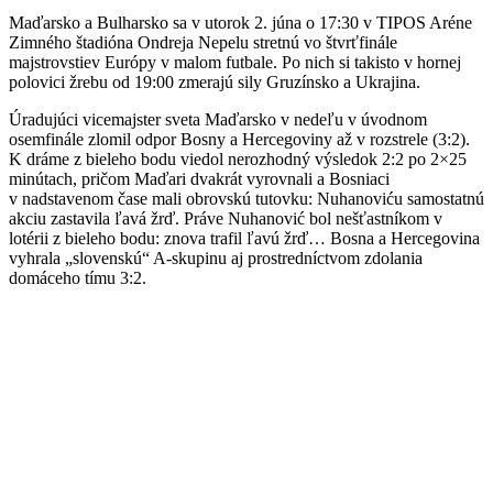
Maďarsko a Bulharsko sa v utorok 2. júna o 17:30 v TIPOS Aréne
Zimného štadióna Ondreja Nepelu stretnú vo štvrťfinále
majstrovstiev Európy v malom futbale. Po nich si takisto v hornej
polovici žrebu od 19:00 zmerajú sily Gruzínsko a Ukrajina.
Úradujúci vicemajster sveta Maďarsko v nedeľu v úvodnom
osemfinále zlomil odpor Bosny a Hercegoviny až v rozstrele (3:2).
K dráme z bieleho bodu viedol nerozhodný výsledok 2:2 po 2×25
minútach, pričom Maďari dvakrát vyrovnali a Bosniaci
v nadstavenom čase mali obrovskú tutovku: Nuhanoviću samostatnú
akciu zastavila ľavá žrď. Práve Nuhanović bol nešťastníkom v
lotérii z bieleho bodu: znova trafil ľavú žrď… Bosna a Hercegovina
vyhrala „slovenskú“ A-skupinu aj prostredníctvom zdolania
domáceho tímu 3:2.