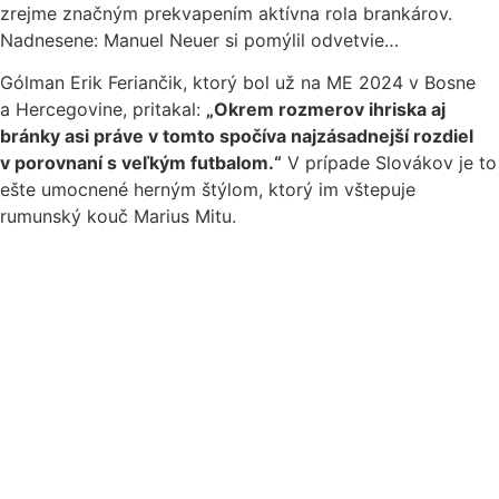
zrejme značným prekvapením aktívna rola brankárov.
Nadnesene: Manuel Neuer si pomýlil odvetvie…
Gólman Erik Feriančik, ktorý bol už na ME 2024 v Bosne
a Hercegovine, pritakal:
„Okrem rozmerov ihriska aj
bránky asi práve v tomto spočíva najzásadnejší rozdiel
v porovnaní s veľkým futbalom.“
V prípade Slovákov je to
ešte umocnené herným štýlom, ktorý im vštepuje
rumunský kouč Marius Mitu.