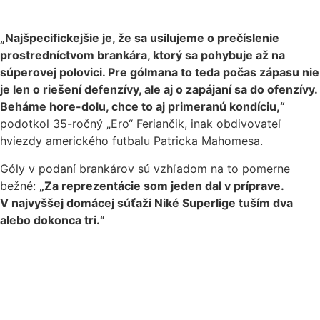
„Najšpecifickejšie je, že sa usilujeme o prečíslenie
prostredníctvom brankára, ktorý sa pohybuje až na
súperovej polovici. Pre gólmana to teda počas zápasu nie
je len o riešení defenzívy, ale aj o zapájaní sa do ofenzívy.
Beháme hore-dolu, chce to aj primeranú kondíciu,“
podotkol 35-ročný „Ero“ Feriančik, inak obdivovateľ
hviezdy amerického futbalu Patricka Mahomesa.
Góly v podaní brankárov sú vzhľadom na to pomerne
bežné:
„Za reprezentácie som jeden dal v príprave.
V najvyššej domácej súťaži Niké Superlige tuším dva
alebo dokonca tri.“