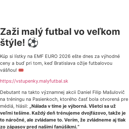
Zaži malý futbal vo veľkom
štýle! ⚽️
Kúp si lístky na EMF EURO 2026 ešte dnes za výhodné
ceny a buď pri tom, keď Bratislava ožije futbalovou
vášňou! 🎟️
https://vstupenky.malyfutbal.sk
Debutant na takto významnej akcii Daniel Filip Mašulovič
na tréningu na Pasienkoch, ktorého časť bola otvorená pre
médiá, hlásil:
„Nálada v tíme je výborná. Všetci sa už
veľmi tešíme. Každý deň trénujeme dvojfázovo, takže je
to náročné, ale zvládame to. Verím, že zvládneme aj tlak
zo zápasov pred našimi fanúšikmi.“