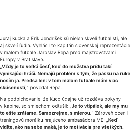
Juraj Kucka a Erik Jendrišek sú nielen skvelí futbalisti, ale
aj skvelí ľudia. Vyhlásil to kapitán slovenskej reprezentácie
v malom futbale Jaroslav Repa pred majstrovstvami
Európy v Bratislave.
„Vždy je to veľká česť, keď do mužstva prídu takí
vynikajúci hráči. Nemajú problém s tým, že pásku na ruke
nosím ja. Predsa len: v tom malom futbale mám viac
skúseností,“
povedal Repa.
Na podpichovanie, že Kuco údajne už rozdáva pokyny
v kabíne, so smiechom odtušil:
„Je to vtipálek, ale my mu
to ešte zrátame. Samozrejme, s mierou.“
Zároveň ocenil
tréningovú morálku hrajúceho ambasádora ME:
„Keď
vidíte, ako na sebe maká, je to motivácia pre všetkých.