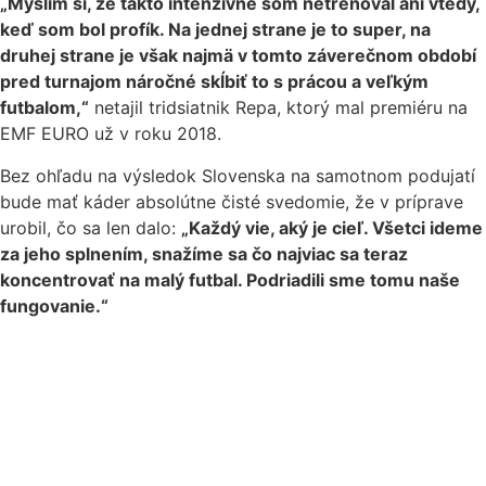
„Myslím si, že takto intenzívne som netrénoval ani vtedy,
keď som bol profík. Na jednej strane je to super, na
druhej strane je však najmä v tomto záverečnom období
pred turnajom náročné skĺbiť to s prácou a veľkým
futbalom,“
netajil tridsiatnik Repa, ktorý mal premiéru na
EMF EURO už v roku 2018.
Bez ohľadu na výsledok Slovenska na samotnom podujatí
bude mať káder absolútne čisté svedomie, že v príprave
urobil, čo sa len dalo:
„Každý vie, aký je cieľ. Všetci ideme
za jeho splnením, snažíme sa čo najviac sa teraz
koncentrovať na malý futbal. Podriadili sme tomu naše
fungovanie.“