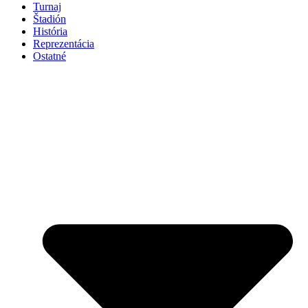
Turnaj
Štadión
História
Reprezentácia
Ostatné