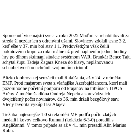
Spomenutí vicemajstri sveta z roku 2025 Maďari sa rehabilitovali za
stredajší nezdar len s odrenými ušami. Slovincov zdolali tesne 3:2,
keď ešte v 37. min bol stav 1:1. Predovšetkým však čelili
pokutovému kopu za ruku reálne už pred naplnením jednej hodiny
hry po dlhom skúmaní situácie systémom VAR. Brankár Bence Tajti
schytal šupu Tadeja Žagara Kneza do hlavy, neplánovanou
sebaobetavosťou uchránil svojmu tímu triumf.
Blízko k obrovskej senzácii mali Rakúšania, až v 24. v rebríčku
EMF. Proti majstrom sveta z vlaňajška Azerbajdžancom, ktorí mali
pozoruhodne početnú podporu od krajanov na tribúnach TIPOS
Arény Zimného štadióna Ondreja Nepelu a sprevádza ich
dvojciferný počet novinárov, do 36. min držali bezgólový stav.
Vtedy favorita vykúpil Isa Atajev.
Tiež iba najtesnejšie 1:0 si rekordéri ME podľa počtu zlatých
medailí i kovov celkovo Rumuni (kolekcia 6-3-0) poradili s
Angličanmi. V tomto prípade sa až v 41. min presadil Alin Marius
Robu.