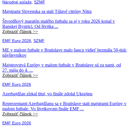
Národné súťaže
,
SZMF
Majstrami Slovenska sa stali Túlavé citróny Nitra
Štvordňový maratón malého futbalu sa aj v roku 2026 konal v
Banskej Bystrici. Od štvrtka ...
Zobraziť článok >>
EMF Euro 2026
,
SZMF
ME v malom futbale v Bratislave malo šancu vidieť bezmála 50-tisíc
návštevníkov
Majstrovstvá Európy v malom futbale v Bratislave sú za nami, od
27. mája do 4. ...
Zobraziť článok >>
EMF Euro 2026
Azerbajdžan získal titul, vo finále zdolal Ukrajinu
Reprezentanti Azerbajdžanu sa v Bratislave stali majstrami Európy v
malom futbale. Vo štvrtkovom finále EMF ...
Zobraziť článok >>
EMF Euro 2026