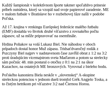
Každý šampionát v kolektívnom športe takmer spoľahlivo prinesie
príbeh outsidera, ktorý sa vzopäl nad svoje papierové zaradenie. ME
v malom futbale v Bratislave ho v rozbehovej fáze našli v podobe
Poľska.
Až 17. krajina v renkingu Európskej federácie malého futbalu
(EMF) dosiahla vo štvrtok druhé víťazstvo z rovnakého počtu
zápasov, už sa môže pripravovať na osemfinále.
Hrdina Poliakov sa volá Lukasz Biel. Nie náhodou v oboch
prípadoch dostal honor Muž zápasu. Tridsaťdvaročný rodák z
Pszczyny Biel najprv v nadstavenom čase zavŕšil obrat z 1:2 na 3:2
proti úradujúcim vicemajstrom sveta Maďarom a potom sa strelecky
sám počnúc 48. min postaral o otočku z 0:1 na 2:1 na úkor
Kazachov, na ostatných ME bronzových. Vyrovnal z bieleho bodu.
Poľského kanoniera Biela neskôr v „slovenskej“ A-skupine
streleckou potenciou v jednom dueli tromfol Grék Angjelo Toska, a
to čistým hetrikom pri víťazstve 3:2 nad Čiernou Horou.