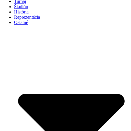
Turnaj
Štadión
História
Reprezentácia
Ostatné