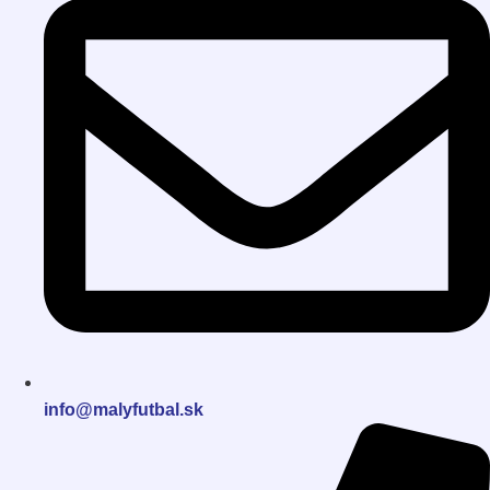
info@malyfutbal.sk