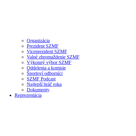
Organizácia
Prezident SZMF
Viceprezident SZMF
Valné zhromaždenie SZMF
Výkonný výbor SZMF
Oddelenia a komisie
Športoví odborníci
SZMF Podcast
Najlepší hráč roka
Dokumenty
Reprezentácia