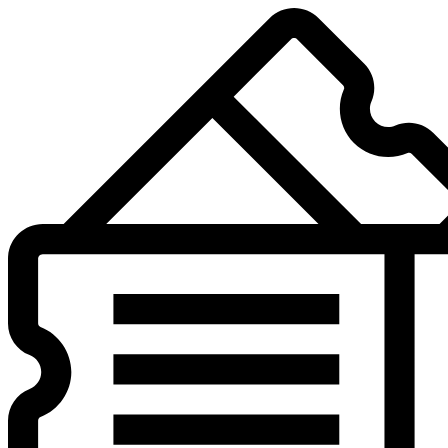
Preskočiť
na
obsah