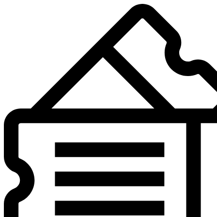
Preskočiť
na
obsah