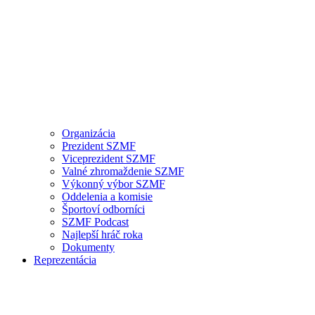
Organizácia
Prezident SZMF
Viceprezident SZMF
Valné zhromaždenie SZMF
Výkonný výbor SZMF
Oddelenia a komisie
Športoví odborníci
SZMF Podcast
Najlepší hráč roka
Dokumenty
Reprezentácia