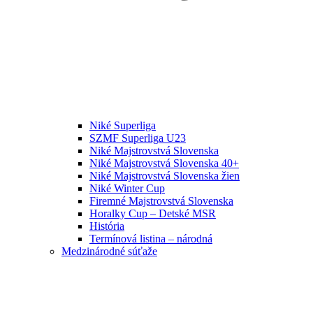
Niké Superliga
SZMF Superliga U23
Niké Majstrovstvá Slovenska
Niké Majstrovstvá Slovenska 40+
Niké Majstrovstvá Slovenska žien
Niké Winter Cup
Firemné Majstrovstvá Slovenska
Horalky Cup – Detské MSR
História
Termínová listina – národná
Medzinárodné súťaže