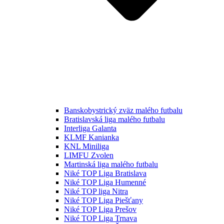
Banskobystrický zväz malého futbalu
Bratislavská liga malého futbalu
Interliga Galanta
KLMF Kanianka
KNL Miniliga
LIMFU Zvolen
Martinská liga malého futbalu
Niké TOP Liga Bratislava
Niké TOP Liga Humenné
Niké TOP liga Nitra
Niké TOP Liga Piešťany
Niké TOP Liga Prešov
Niké TOP Liga Trnava