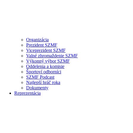
Organizácia
Prezident SZMF
Viceprezident SZMF
Valné zhromaždenie SZMF
Výkonný výbor SZMF
Oddelenia a komisie
Športoví odborníci
SZMF Podcast
Najlepší hráč roka
Dokumenty
Reprezentácia