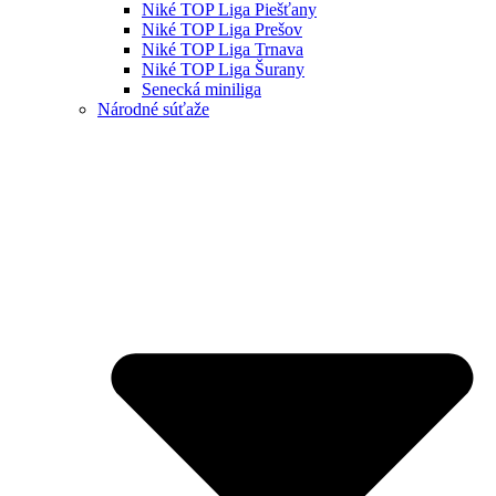
Niké TOP Liga Piešťany
Niké TOP Liga Prešov
Niké TOP Liga Trnava
Niké TOP Liga Šurany
Senecká miniliga
Národné súťaže