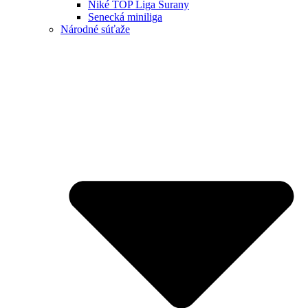
Niké TOP Liga Šurany
Senecká miniliga
Národné súťaže