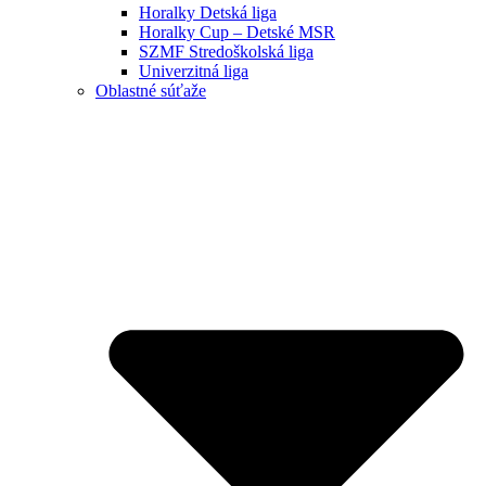
Horalky Detská liga
Horalky Cup – Detské MSR
SZMF Stredoškolská liga
Univerzitná liga
Oblastné súťaže