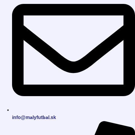
info@malyfutbal.sk