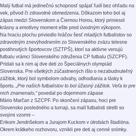
Malý futbal má jedinečnú schopnosť spájať ľudí bez ohľadu na
vek, pôvod či zdravotné obmedzenia. Dôkazom toho bol aj
zápas medzi Slovenskom a Čiernou Horou, ktorý priniesol
krásny a emotívny moment ešte pred úvodným výkopom.
Na hraciu plochu priviedlo hráčov šesť mladých futbalistov so
zdravotným znevýhodnením zo Slovenského zväzu telesne
postihnutých športovcov (SZTPŠ), ktorí sa aktívne venujú
futbalu vrámci Slovenského združenia CP futbalu (SZCPF).
Pridali sa k nim aj dve deti zo Špeciálnych olympiád
Slovenska. Pre všetkých zúčastnených išlo o nezabudnuteľný
zážitok, ktorý bol symbolom odvahy, odhodlania a lásky k
športu.
„Pre našich futbalistov to bol úžasný zážitok. Veľa to pre
nich znamenalo,“
povedal po dojemnom zápase
Mário Marčan z SZCPF. Po skončení zápasu, hoci pre
Slovensko posledného a turnaji, sa malí futbalisti stretli so
svojimi vzormi –
Erikom Jendrišekom a Jurajom Kuckom v útrobách štadióna.
Okrem krátkeho rozhovoru, vznikli pre deti aj cenné snímky.