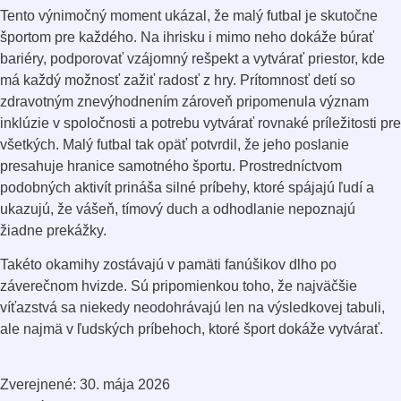
Tento výnimočný moment ukázal, že malý futbal je skutočne
športom pre každého. Na ihrisku i mimo neho dokáže búrať
bariéry, podporovať vzájomný rešpekt a vytvárať priestor, kde
má každý možnosť zažiť radosť z hry. Prítomnosť detí so
zdravotným znevýhodnením zároveň pripomenula význam
inklúzie v spoločnosti a potrebu vytvárať rovnaké príležitosti pre
všetkých. Malý futbal tak opäť potvrdil, že jeho poslanie
presahuje hranice samotného športu. Prostredníctvom
podobných aktivít prináša silné príbehy, ktoré spájajú ľudí a
ukazujú, že vášeň, tímový duch a odhodlanie nepoznajú
žiadne prekážky.
Takéto okamihy zostávajú v pamäti fanúšikov dlho po
záverečnom hvizde. Sú pripomienkou toho, že najväčšie
víťazstvá sa niekedy neodohrávajú len na výsledkovej tabuli,
ale najmä v ľudských príbehoch, ktoré šport dokáže vytvárať.
Zverejnené: 30. mája 2026