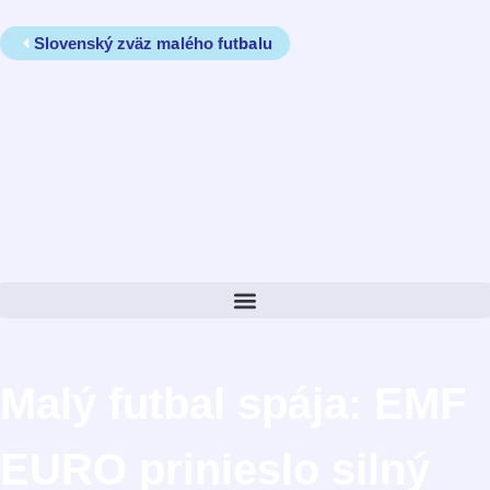
Slovenský zväz malého futbalu
Malý futbal spája: EMF
EURO prinieslo silný