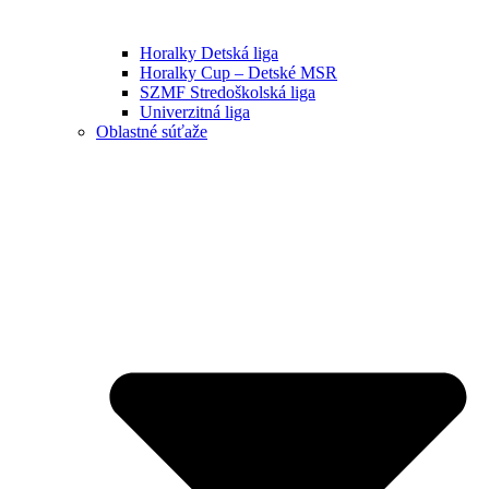
Horalky Detská liga
Horalky Cup – Detské MSR
SZMF Stredoškolská liga
Univerzitná liga
Oblastné súťaže