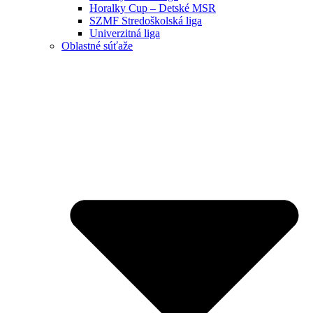
Horalky Cup – Detské MSR
SZMF Stredoškolská liga
Univerzitná liga
Oblastné súťaže