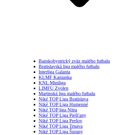
Banskobystrický zväz malého futbalu
Bratislavská liga malého futbalu
Interliga Galanta
KLMF Kanianka
KNL Miniliga
LIMFU Zvolen
Martinská liga malého futbalu
Niké TOP Liga Bratislava
Niké TOP Liga Humenné
Niké TOP liga Nitra
Niké TOP Liga Piešťany
Niké TOP Liga Prešov
Niké TOP Liga Trnava
Niké TOP Liga Šurany