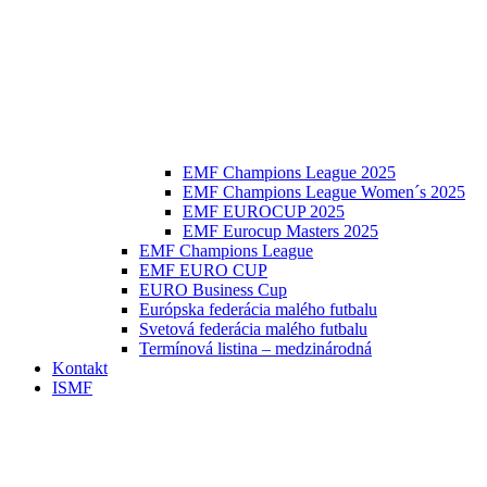
EMF Champions League 2025
EMF Champions League Women´s 2025
EMF EUROCUP 2025
EMF Eurocup Masters 2025
EMF Champions League
EMF EURO CUP
EURO Business Cup
Európska federácia malého futbalu
Svetová federácia malého futbalu
Termínová listina – medzinárodná
Kontakt
ISMF