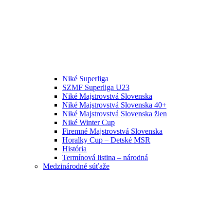
Niké Superliga
SZMF Superliga U23
Niké Majstrovstvá Slovenska
Niké Majstrovstvá Slovenska 40+
Niké Majstrovstvá Slovenska žien
Niké Winter Cup
Firemné Majstrovstvá Slovenska
Horalky Cup – Detské MSR
História
Termínová listina – národná
Medzinárodné súťaže