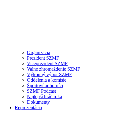
Organizácia
Prezident SZMF
Viceprezident SZMF
Valné zhromaždenie SZMF
Výkonný výbor SZMF
Oddelenia a komisie
Športoví odborníci
SZMF Podcast
Najlepší hráč roka
Dokumenty
Reprezentácia