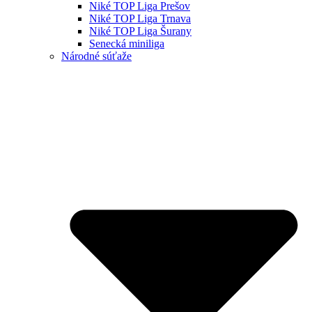
Niké TOP Liga Prešov
Niké TOP Liga Trnava
Niké TOP Liga Šurany
Senecká miniliga
Národné súťaže