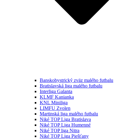
Banskobystrický zväz malého futbalu
Bratislavská liga malého futbalu
Interliga Galanta
KLMF Kanianka
KNL Miniliga
LIMFU Zvolen
Martinská liga malého futbalu
Niké TOP Liga Bratislava
Niké TOP Liga Humenné
Niké TOP liga Nitra
Niké TOP Liga Piešťany