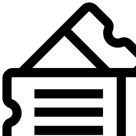
Preskočiť
na
obsah