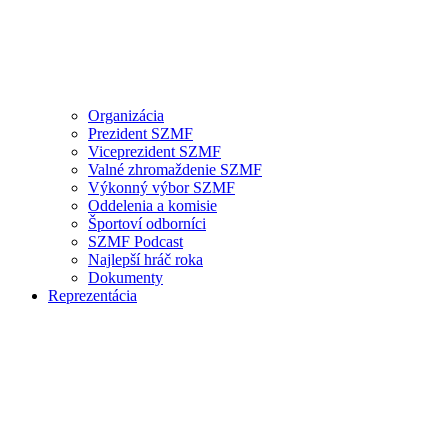
Organizácia
Prezident SZMF
Viceprezident SZMF
Valné zhromaždenie SZMF
Výkonný výbor SZMF
Oddelenia a komisie
Športoví odborníci
SZMF Podcast
Najlepší hráč roka
Dokumenty
Reprezentácia