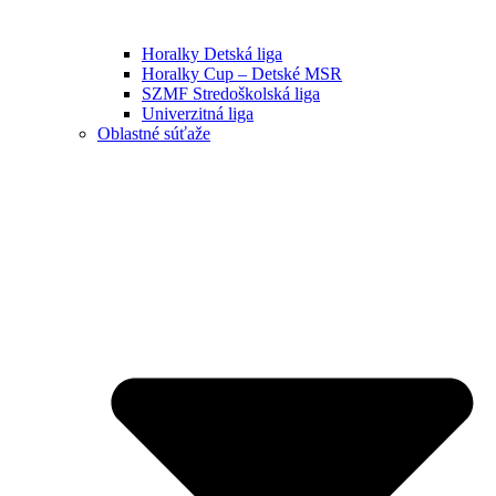
Horalky Detská liga
Horalky Cup – Detské MSR
SZMF Stredoškolská liga
Univerzitná liga
Oblastné súťaže