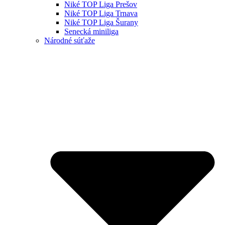
Niké TOP Liga Prešov
Niké TOP Liga Trnava
Niké TOP Liga Šurany
Senecká miniliga
Národné súťaže