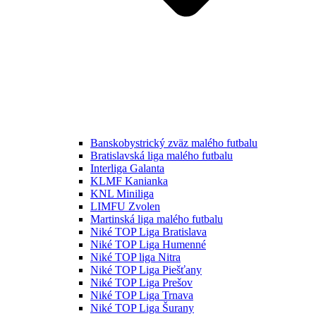
Banskobystrický zväz malého futbalu
Bratislavská liga malého futbalu
Interliga Galanta
KLMF Kanianka
KNL Miniliga
LIMFU Zvolen
Martinská liga malého futbalu
Niké TOP Liga Bratislava
Niké TOP Liga Humenné
Niké TOP liga Nitra
Niké TOP Liga Piešťany
Niké TOP Liga Prešov
Niké TOP Liga Trnava
Niké TOP Liga Šurany