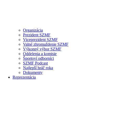
Organizácia
Prezident SZMF
Viceprezident SZMF
Valné zhromaždenie SZMF
Výkonný výbor SZMF
Oddelenia a komisie
Športoví odborníci
SZMF Podcast
Najlepší hráč roka
Dokumenty
Reprezentácia