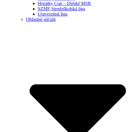
Horalky Cup – Detské MSR
SZMF Stredoškolská liga
Univerzitná liga
Oblastné súťaže