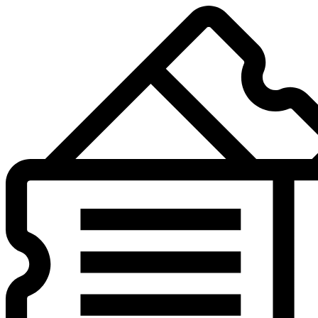
Preskočiť
na
obsah