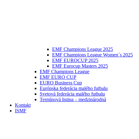
EMF Champions League 2025
EMF Champions League Women´s 2025
EMF EUROCUP 2025
EMF Eurocup Masters 2025
EMF Champions League
EMF EURO CUP
EURO Business Cup
Európska federácia malého futbalu
Svetová federácia malého futbalu
Termínová listina – medzinárodná
Kontakt
ISMF