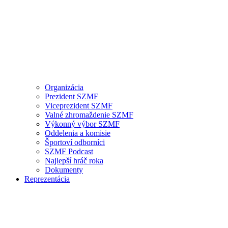
Organizácia
Prezident SZMF
Viceprezident SZMF
Valné zhromaždenie SZMF
Výkonný výbor SZMF
Oddelenia a komisie
Športoví odborníci
SZMF Podcast
Najlepší hráč roka
Dokumenty
Reprezentácia