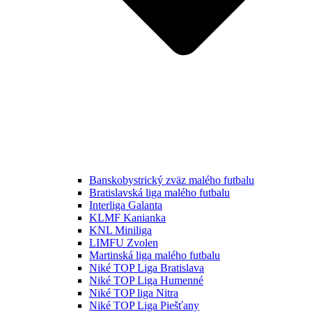
Banskobystrický zväz malého futbalu
Bratislavská liga malého futbalu
Interliga Galanta
KLMF Kanianka
KNL Miniliga
LIMFU Zvolen
Martinská liga malého futbalu
Niké TOP Liga Bratislava
Niké TOP Liga Humenné
Niké TOP liga Nitra
Niké TOP Liga Piešťany