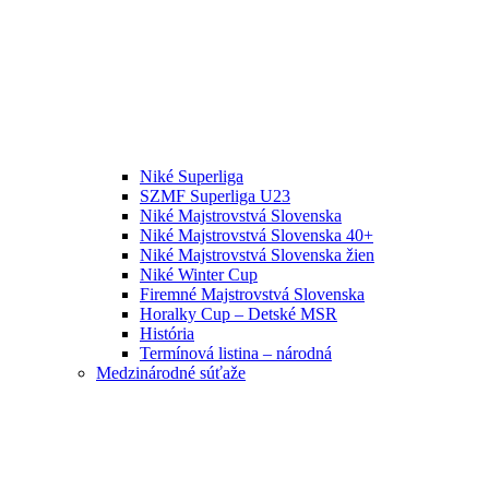
Niké Superliga
SZMF Superliga U23
Niké Majstrovstvá Slovenska
Niké Majstrovstvá Slovenska 40+
Niké Majstrovstvá Slovenska žien
Niké Winter Cup
Firemné Majstrovstvá Slovenska
Horalky Cup – Detské MSR
História
Termínová listina – národná
Medzinárodné súťaže