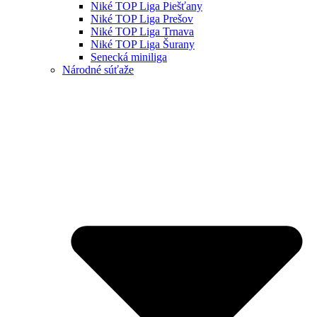
Niké TOP Liga Piešťany
Niké TOP Liga Prešov
Niké TOP Liga Trnava
Niké TOP Liga Šurany
Senecká miniliga
Národné súťaže