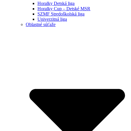
Horalky Detská liga
Horalky Cup – Detské MSR
SZMF Stredoškolská liga
Univerzitná liga
Oblastné súťaže