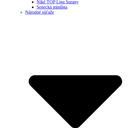
Niké TOP Liga Šurany
Senecká miniliga
Národné súťaže