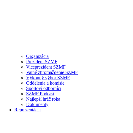
Organizácia
Prezident SZMF
Viceprezident SZMF
Valné zhromaždenie SZMF
Výkonný výbor SZMF
Oddelenia a komisie
Športoví odborníci
SZMF Podcast
Najlepší hráč roka
Dokumenty
Reprezentácia