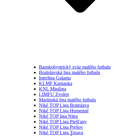
Banskobystrický zväz malého futbalu
Bratislavská liga malého futbalu
Interliga Galanta
KLMF Kanianka
KNL Miniliga
LIMFU Zvolen
Martinská liga malého futbalu
Niké TOP Liga Bratislava
Niké TOP Liga Humenné
Niké TOP liga Nitra
Niké TOP Liga Piešťany
Niké TOP Liga Prešov
Niké TOP Liga Trnava