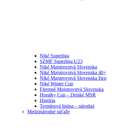
Niké Superliga
SZMF Superliga U23
Niké Majstrovstvá Slovenska
Niké Majstrovstvá Slovenska 40+
Niké Majstrovstvá Slovenska žien
Niké Winter Cup
Firemné Majstrovstvá Slovenska
Horalky Cup – Detské MSR
História
Termínová listina – národná
Medzinárodné súťaže