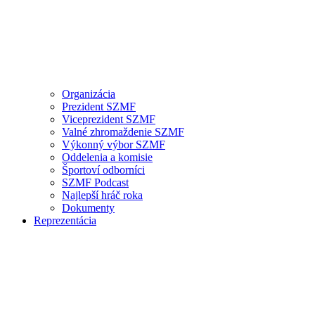
Organizácia
Prezident SZMF
Viceprezident SZMF
Valné zhromaždenie SZMF
Výkonný výbor SZMF
Oddelenia a komisie
Športoví odborníci
SZMF Podcast
Najlepší hráč roka
Dokumenty
Reprezentácia