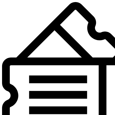
Preskočiť
na
obsah