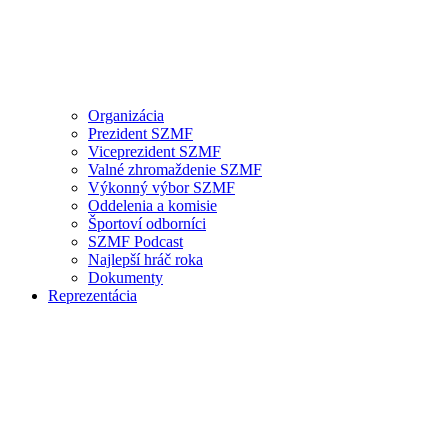
Organizácia
Prezident SZMF
Viceprezident SZMF
Valné zhromaždenie SZMF
Výkonný výbor SZMF
Oddelenia a komisie
Športoví odborníci
SZMF Podcast
Najlepší hráč roka
Dokumenty
Reprezentácia