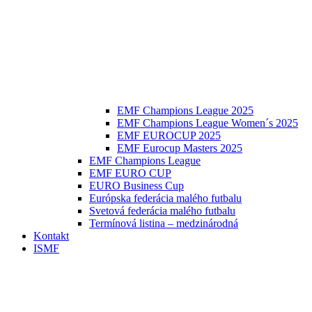
EMF Champions League 2025
EMF Champions League Women´s 2025
EMF EUROCUP 2025
EMF Eurocup Masters 2025
EMF Champions League
EMF EURO CUP
EURO Business Cup
Európska federácia malého futbalu
Svetová federácia malého futbalu
Termínová listina – medzinárodná
Kontakt
ISMF