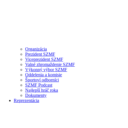
Organizácia
Prezident SZMF
Viceprezident SZMF
Valné zhromaždenie SZMF
Výkonný výbor SZMF
Oddelenia a komisie
Športoví odborníci
SZMF Podcast
Najlepší hráč roka
Dokumenty
Reprezentácia