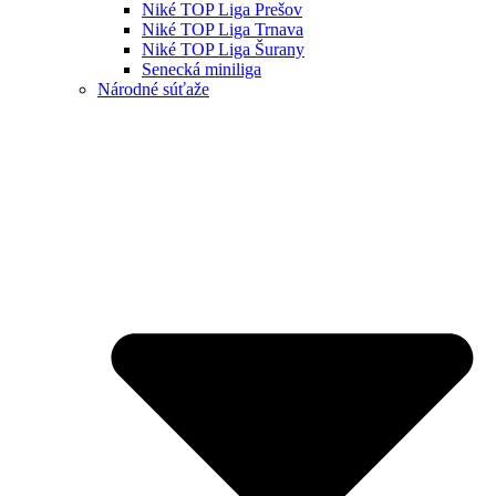
Niké TOP Liga Prešov
Niké TOP Liga Trnava
Niké TOP Liga Šurany
Senecká miniliga
Národné súťaže