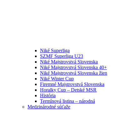
Niké Superliga
SZMF Superliga U23
Niké Majstrovstvá Slovenska
Niké Majstrovstvá Slovenska 40+
Niké Majstrovstvá Slovenska žien
Niké Winter Cup
Firemné Majstrovstvá Slovenska
Horalky Cup – Detské MSR
História
Termínová listina – národná
Medzinárodné súťaže