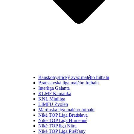
Banskobystrický zväz malého futbalu
Bratislavská liga malého futbalu
Interliga Galanta
KLMF Kanianka
KNL Miniliga
LIMFU Zvolen
Martinská liga malého futbalu
Niké TOP Liga Bratislava
Niké TOP Liga Humenné
Niké TOP liga Nitra
Niké TOP Liga Piešťany