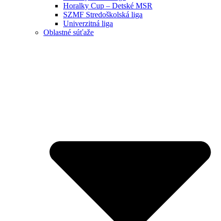
Horalky Cup – Detské MSR
SZMF Stredoškolská liga
Univerzitná liga
Oblastné súťaže