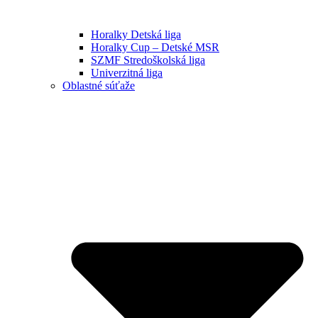
Horalky Detská liga
Horalky Cup – Detské MSR
SZMF Stredoškolská liga
Univerzitná liga
Oblastné súťaže