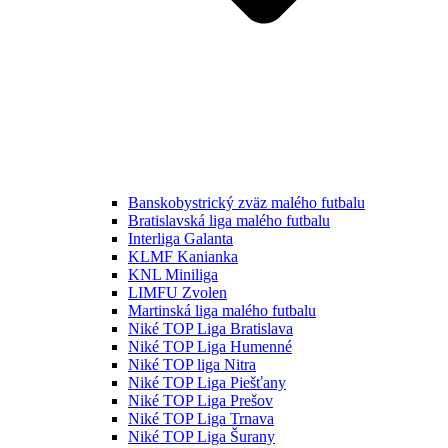
Banskobystrický zväz malého futbalu
Bratislavská liga malého futbalu
Interliga Galanta
KLMF Kanianka
KNL Miniliga
LIMFU Zvolen
Martinská liga malého futbalu
Niké TOP Liga Bratislava
Niké TOP Liga Humenné
Niké TOP liga Nitra
Niké TOP Liga Piešťany
Niké TOP Liga Prešov
Niké TOP Liga Trnava
Niké TOP Liga Šurany