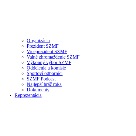
Organizácia
Prezident SZMF
Viceprezident SZMF
Valné zhromaždenie SZMF
Výkonný výbor SZMF
Oddelenia a komisie
Športoví odborníci
SZMF Podcast
Najlepší hráč roka
Dokumenty
Reprezentácia