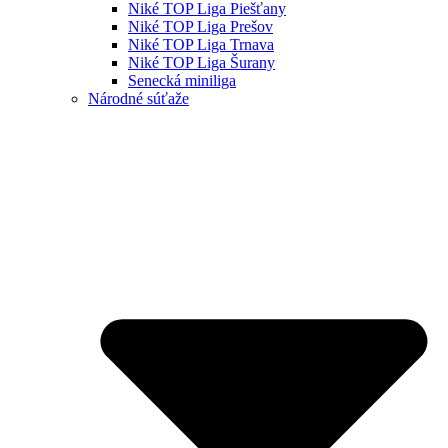
Niké TOP Liga Piešťany
Niké TOP Liga Prešov
Niké TOP Liga Trnava
Niké TOP Liga Šurany
Senecká miniliga
Národné súťaže