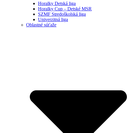
Horalky Detská liga
Horalky Cup – Detské MSR
SZMF Stredoškolská liga
Univerzitná liga
Oblastné súťaže