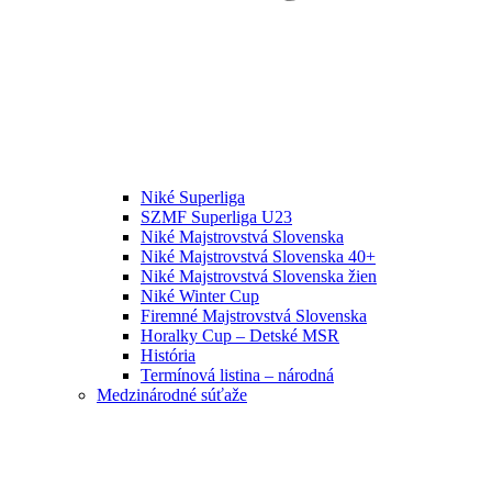
Niké Superliga
SZMF Superliga U23
Niké Majstrovstvá Slovenska
Niké Majstrovstvá Slovenska 40+
Niké Majstrovstvá Slovenska žien
Niké Winter Cup
Firemné Majstrovstvá Slovenska
Horalky Cup – Detské MSR
História
Termínová listina – národná
Medzinárodné súťaže