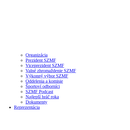
Organizácia
Prezident SZMF
Viceprezident SZMF
Valné zhromaždenie SZMF
Výkonný výbor SZMF
Oddelenia a komisie
Športoví odborníci
SZMF Podcast
Najlepší hráč roka
Dokumenty
Reprezentácia