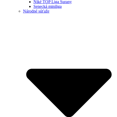
Niké TOP Liga Šurany
Senecká miniliga
Národné súťaže