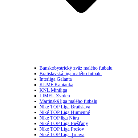
Banskobystrický zväz malého futbalu
Bratislavská liga malého futbalu
Interliga Galanta
KLMF Kanianka
KNL Miniliga
LIMFU Zvolen
Martinská liga malého futbalu
Niké TOP Liga Bratislava
Niké TOP Liga Humenné
Niké TOP liga Nitra
Niké TOP Liga Piešťany
Niké TOP Liga Prešov
Niké TOP Liga Trnava