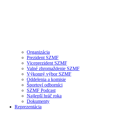
Organizácia
Prezident SZMF
Viceprezident SZMF
Valné zhromaždenie SZMF
Výkonný výbor SZMF
Oddelenia a komisie
Športoví odborníci
SZMF Podcast
Najlepší hráč roka
Dokumenty
Reprezentácia