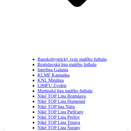
Banskobystrický zväz malého futbalu
Bratislavská liga malého futbalu
Interliga Galanta
KLMF Kanianka
KNL Miniliga
LIMFU Zvolen
Martinská liga malého futbalu
Niké TOP Liga Bratislava
Niké TOP Liga Humenné
Niké TOP liga Nitra
Niké TOP Liga Piešťany
Niké TOP Liga Prešov
Niké TOP Liga Trnava
Niké TOP Liga Šurany