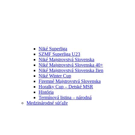
Niké Superliga
SZMF Superliga U23
Niké Majstrovstvá Slovenska
Niké Majstrovstvá Slovenska 40+
Niké Majstrovstvá Slovenska žien
Niké Winter Cup
Firemné Majstrovstvá Slovenska
Horalky Cup – Detské MSR
História
Termínová listina – národná
Medzinárodné súťaže