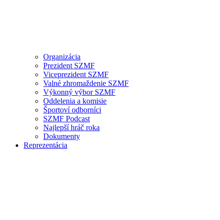
Organizácia
Prezident SZMF
Viceprezident SZMF
Valné zhromaždenie SZMF
Výkonný výbor SZMF
Oddelenia a komisie
Športoví odborníci
SZMF Podcast
Najlepší hráč roka
Dokumenty
Reprezentácia