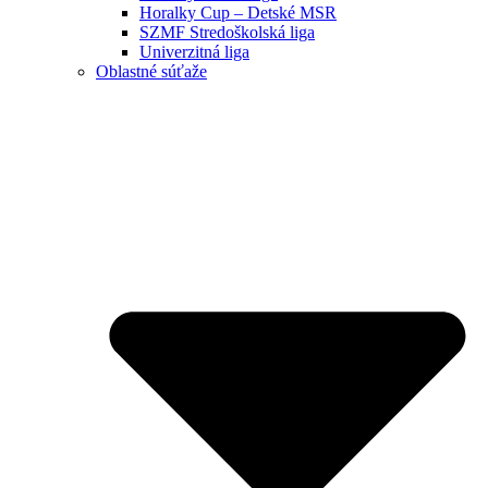
Horalky Cup – Detské MSR
SZMF Stredoškolská liga
Univerzitná liga
Oblastné súťaže