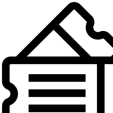
Preskočiť
na
obsah