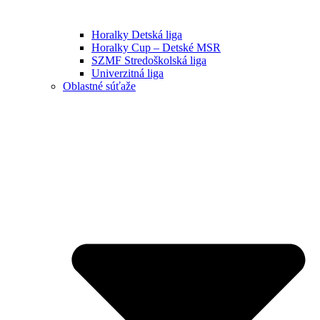
Horalky Detská liga
Horalky Cup – Detské MSR
SZMF Stredoškolská liga
Univerzitná liga
Oblastné súťaže