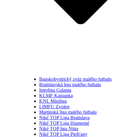
Banskobystrický zväz malého futbalu
Bratislavská liga malého futbalu
Interliga Galanta
KLMF Kanianka
KNL Miniliga
LIMFU Zvolen
Martinská liga malého futbalu
Niké TOP Liga Bratislava
Niké TOP Liga Humenné
Niké TOP liga Nitra
Niké TOP Liga Piešťany