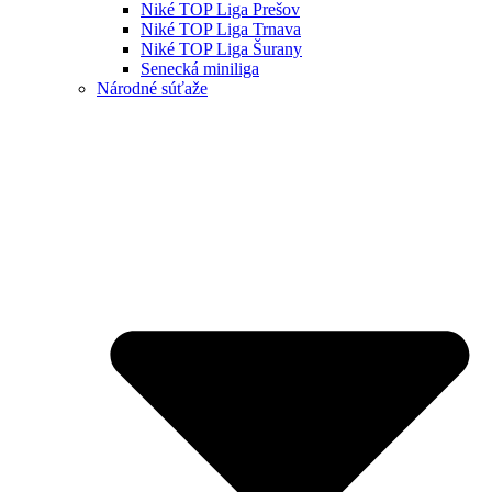
Niké TOP Liga Prešov
Niké TOP Liga Trnava
Niké TOP Liga Šurany
Senecká miniliga
Národné súťaže