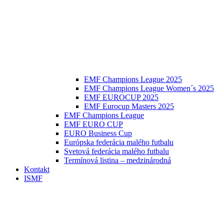
EMF Champions League 2025
EMF Champions League Women´s 2025
EMF EUROCUP 2025
EMF Eurocup Masters 2025
EMF Champions League
EMF EURO CUP
EURO Business Cup
Európska federácia malého futbalu
Svetová federácia malého futbalu
Termínová listina – medzinárodná
Kontakt
ISMF